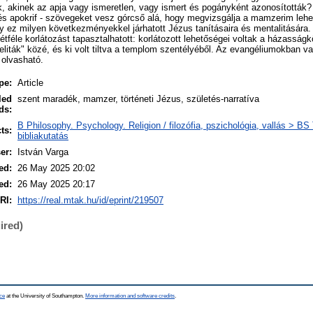
, akinek az apja vagy ismeretlen, vagy ismert és pogányként azonosították? 
i és apokrif - szövegeket vesz górcső alá, hogy megvizsgálja a mamzerim lehe
 ez milyen következményekkel járhatott Jézus tanításaira és mentalitására.
étféle korlátozást tapasztalhatott: korlátozott lehetőségei voltak a házasság
raeliták" közé, és ki volt tiltva a templom szentélyéből. Az evangéliumokban v
 olvasható.
pe:
Article
led
szent maradék, mamzer, történeti Jézus, születés-narratíva
ds:
B Philosophy. Psychology. Religion / filozófia, pszichológia, vallás > BS 
ts:
bibliakutatás
er:
István Varga
ed:
26 May 2025 20:02
ed:
26 May 2025 20:17
RI:
https://real.mtak.hu/id/eprint/219507
ired)
ce
at the University of Southampton.
More information and software credits
.