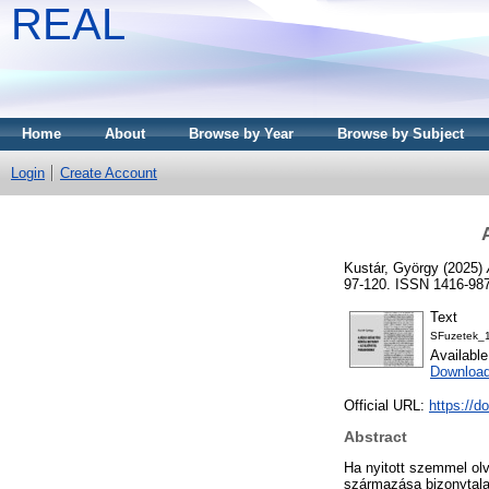
REAL
Home
About
Browse by Year
Browse by Subject
Login
Create Account
Kustár, György
(2025)
97-120. ISSN 1416-98
Text
SFuzetek_1
Availabl
Download
Official URL:
https://d
Abstract
Ha nyitott szemmel olv
származása bizonytala