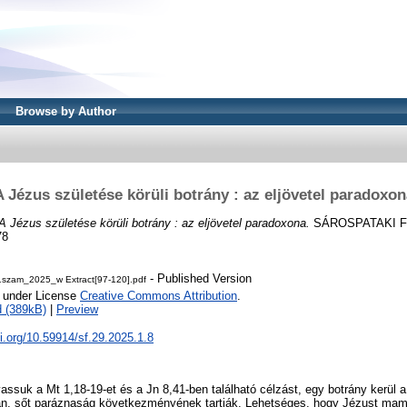
Browse by Author
A Jézus születése körüli botrány : az eljövetel paradoxon
A Jézus születése körüli botrány : az eljövetel paradoxona.
SÁROSPATAKI FÜZ
78
- Published Version
szam_2025_w Extract[97-120].pdf
e under License
Creative Commons Attribution
.
 (389kB)
|
Preview
oi.org/10.59914/sf.29.2025.1.8
assuk a Mt 1,18-19-et és a Jn 8,41-ben található célzást, egy botrány kerül a
n, sőt paráznaság következményének tartják. Lehetséges, hogy Jézust mam