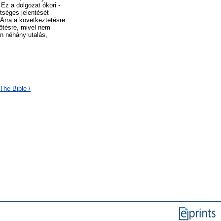
Ez a dolgozat ókori -
tséges jelentését
 Arra a következtetésre
kötésre, mivel nem
an néhány utalás,
The Bible /