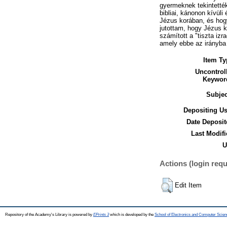
gyermeknek tekintették
bibliai, kánonon kívül
Jézus korában, és hogy
jutottam, hogy Jézus k
számított a "tiszta iz
amely ebbe az irányba
Item Ty
Uncontrol
Keywor
Subjec
Depositing Us
Date Deposit
Last Modifi
U
Actions (login requ
Edit Item
Repository of the Academy's Library is powered by
EPrints 3
which is developed by the
School of Electronics and Computer Scien