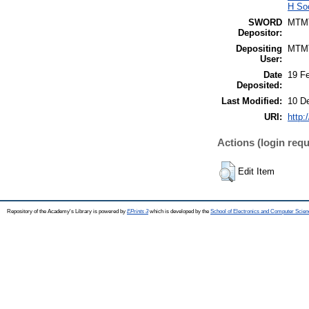
H So
SWORD
MTM
Depositor:
Depositing
MTM
User:
Date
19 F
Deposited:
Last Modified:
10 D
URI:
http:
Actions (login requ
Edit Item
Repository of the Academy's Library is powered by
EPrints 3
which is developed by the
School of Electronics and Computer Scien