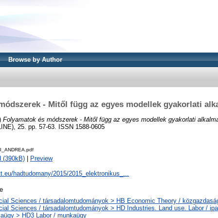
Browse by Author
módszerek - Mitől függ az egyes modellek gyakorlati al
)
Folyamatok és módszerek - Mitől függ az egyes modellek gyakorlati alkal
), 25. pp. 57-63. ISSN 1588-0605
I_ANDREA.pdf
 (390kB)
|
Preview
tt.eu/hadtudomany/2015/2015_elektronikus_...
le
cial Sciences / társadalomtudományok > HB Economic Theory / közgazdas
ial Sciences / társadalomtudományok > HD Industries. Land use. Labor / ipar
aügy > HD3 Labor / munkaügy