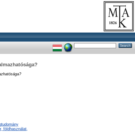
kalmazhatósága?
mazhatósága?
ágtudomány
, földhasználat,