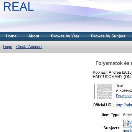
REAL
Home
About
Browse by Year
Browse by Subject
Login
Create Account
Folyamatok és 
Kópházi, Andrea
(2015
HADTUDOMÁNY (ONLINE
Text
9_KOPHAZ
Download
Official URL:
http://mh
Item Type:
Artic
H So
H Soc
Subjects:
munk