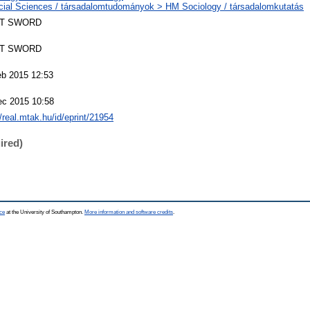
cial Sciences / társadalomtudományok > HM Sociology / társadalomkutatás
T SWORD
T SWORD
eb 2015 12:53
ec 2015 10:58
//real.mtak.hu/id/eprint/21954
ired)
ce
at the University of Southampton.
More information and software credits
.