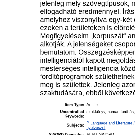
jelenleg mely szövegtípusok, m
elfogadható eredménnyel. Írás
amelyhez viszonyítva egy-két 
ezeken a területeken is előrel
Megfigyeléseim „korpuszát” an
alkotják. A jelenségeket csopo
bemutatom. Összegzésképpen a
intelligenciától kapott megoldás
mesterséges intelligencia köz
fordítóprogramok születhetne
meg is születtek. Jelenleg az
szaktudására, ebből következő
Item Type:
Article
Uncontrolled
szakkönyv, humán fordítás, 
Keywords:
P Language and Literature / 
Subjects:
nyelvészet
SWORD Depositor:
MTMT SWORD