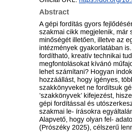
Abstract
A gépi fordítás gyors fejlődés
szakmai cikk megjelenik, már 
minőségét illetően, illetve az e
intézmények gyakorlatában is.
fordítható, kreatív technikai tud
megfontolásokat kívánó műfajo
lehet számítani? Hogyan indoko
hozzáállást, hogy igényes, töb
szakkönyveket ne fordítsuk g
’szakkönyvek’ kifejezést, hisz
gépi fordítással és utószerkesz
szakmai le- írásokra egyáltal
Alapvető, hogy olyan fel- adat
(Prószéky 2025), célszerű lenn