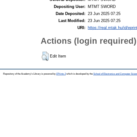
Depositing User:
MTMT SWORD
Date Deposited:
23 Jun 2025 07:25
Last Modified:
23 Jun 2025 07:25
URI:
https://real.mtak.hu/id/epri
Actions (login required)
Edit Item
Repository of the Academy's Library is powered by
EPrints 3
which is developed by the
School of Electronics and Computer Scien