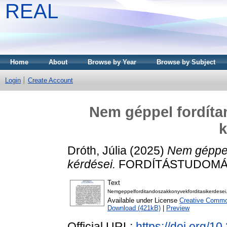
REAL
Home
About
Browse by Year
Browse by Subject
Login
Create Account
Nem géppel fordíta
k
Dróth, Júlia
(2025)
Nem géppel
kérdései.
FORDÍTÁSTUDOMÁNY, 
Text
Nemgeppelforditandoszakkonyvekforditasikerdesei
Available under License
Creative Commo
Download (421kB)
|
Preview
Official URL:
https://doi.org/10