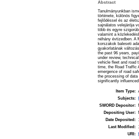
Abstract
Tanulmányunkban ismert
története, különös fig
fejlődéssel és az élet
sajnálatos velejárója
több és egyre szigorú
valamint a közlekedés
néhány évtizedben. A M
korszakok baleseti ada
gyakorlatának változása
the past 96 years, payi
under review, technica
vehicle fleet and road 
time, the Road Traffic 
emergence of road safe
the processing of data
significantly influenced
Item Type:
Subjects:
SWORD Depositor:
Depositing User:
Date Deposited:
Last Modified:
URI: