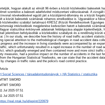
etjük, hogyan alakult az elmúlt 96 évben a közúti közlekedési balesetek haz
yelmet szentelve a baleseti adatfelvétel módszertani változásainak. A vizsgált
színvonal növekedésével együtt járt a közútijármű-állomány és a közúti forg
 volt a közúti balesetek számának rohamos emelkedése is. Ugyanakkor a foko
bb közlekedési szabályt tartalmazó KRESZ (Közúti Rendelkezések Egységes
biztonsági intézkedések megjelenése kedvezően hatott a balesetek számának
agyar statisztikai évkönyvek adatainak feldolgozása alapján kijelenthetjük,
tait jelentősen befolyásolták a közlekedési szabályok és a rendőrség közúti e
i. | In our study, we describe how the history of road traffic accident statist
ng special attention to the methodological changes in road accident data colle
l progress and the increase in living standards were accompanied by an expan
traffic, which unfortunately resulted in a rapid increase in the number of road
Act, which gradually emerged and then contained more and more strict traffic 
ty measures, had a positive impact on the number of accidents in the last 
 from the Hungarian Statistical Yearbooks, we can state that the accident dat
 by changes in traffic rules and the police's road control practice.
Article
H Social Sciences / társadalomtudományok > HA Statistics / statisztika
MTMT SWORD
MTMT SWORD
11 Jul 2025 07:51
11 Jul 2025 07:51
https://real.mtak.hu/id/eprint/220979