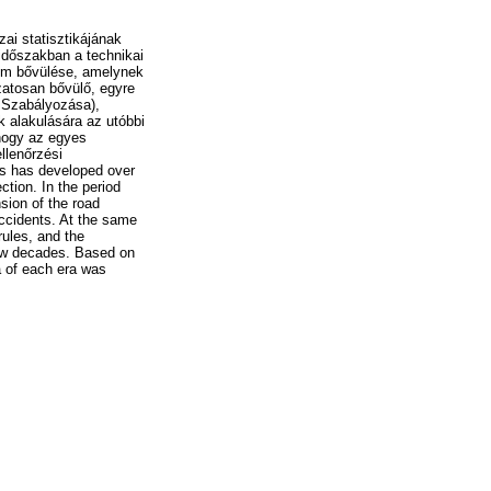
ai statisztikájának
 időszakban a technikai
alom bővülése, amelynek
zatosan bővülő, egyre
 Szabályozása),
 alakulására az utóbbi
 hogy az egyes
llenőrzési
ics has developed over
ction. In the period
sion of the road
 accidents. At the same
rules, and the
few decades. Based on
a of each era was