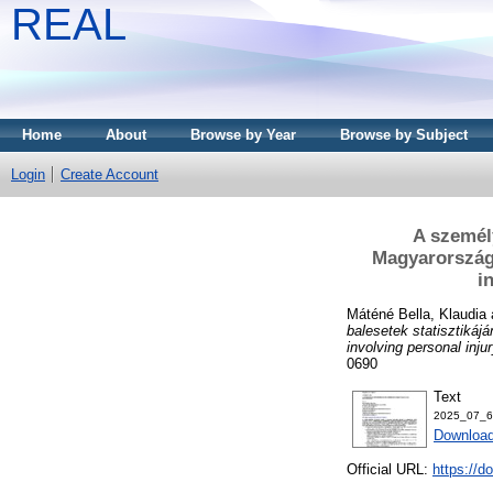
REAL
Home
About
Browse by Year
Browse by Subject
Login
Create Account
A személy
Magyarországo
i
Máténé Bella, Klaudia
balesetek statisztikáj
involving personal inj
0690
Text
2025_07_6
Download
Official URL:
https://d