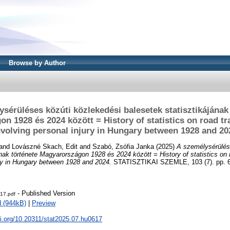
Browse by Author
sérüléses közúti közlekedési balesetek statisztikájának
n 1928 és 2024 között = History of statistics on road tra
nvolving personal injury in Hungary between 1928 and 20
and
Lovászné Skach, Edit
and
Szabó, Zsófia Janka
(2025)
A személysérülés
ának története Magyarországon 1928 és 2024 között = History of statistics on r
ury in Hungary between 1928 and 2024.
STATISZTIKAI SZEMLE, 103 (7). pp. 6
- Published Version
17.pdf
 (944kB)
|
Preview
oi.org/10.20311/stat2025.07.hu0617