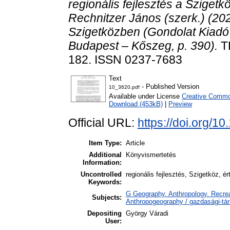
regionális fejlesztés a Sziget
Rechnitzer János (szerk.) (20
Szigetközben (Gondolat Kiadó
Budapest – Kőszeg, p. 390).
T
182. ISSN 0237-7683
Text
- Published Version
10_3620.pdf
Available under License
Creative Common
Download (453kB)
|
Preview
Official URL:
https://doi.org/1
Item Type:
Article
Additional
Könyvismertetés
Information:
Uncontrolled
regionális fejlesztés, Szigetköz, 
Keywords:
G Geography. Anthropology. Recrea
Subjects:
Anthropogeography / gazdasági-tár
Depositing
György Váradi
User: