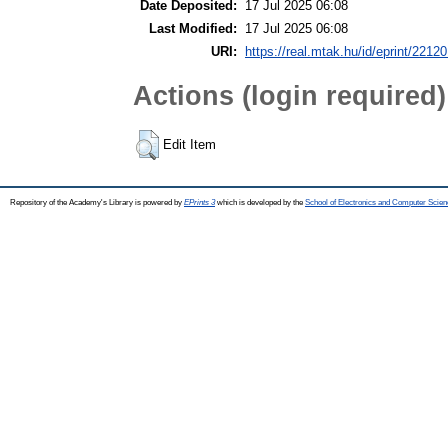
Date Deposited:
17 Jul 2025 06:08
Last Modified:
17 Jul 2025 06:08
URI:
https://real.mtak.hu/id/eprint/2212
Actions (login required)
Edit Item
Repository of the Academy's Library is powered by
EPrints 3
which is developed by the
School of Electronics and Computer Scien