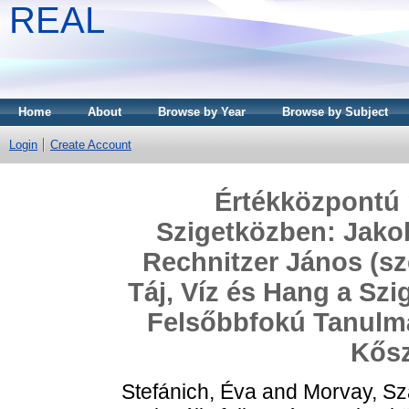
REAL
Home
About
Browse by Year
Browse by Subject
Login
Create Account
Értékközpontú r
Szigetközben: Jakob
Rechnitzer János (sz
Táj, Víz és Hang a Sz
Felsőbbfokú Tanulmá
Kősz
Stefánich, Éva
and
Morvay, Sz