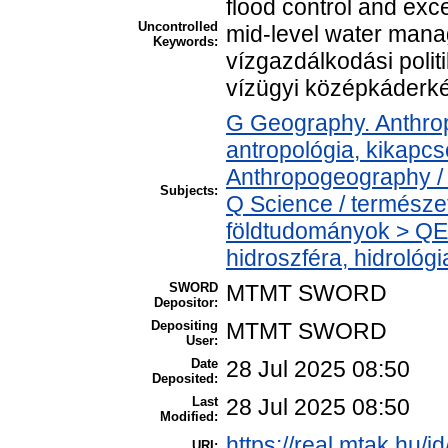
flood control and exce
Uncontrolled
mid-level water manag
Keywords:
vízgazdálkodási polit
vízügyi középkáderk
G Geography. Anthropo
antropológia, kikapc
Anthropogeography / 
Subjects:
Q Science / termész
földtudományok > QE
hidroszféra, hidrológi
SWORD
MTMT SWORD
Depositor:
Depositing
MTMT SWORD
User:
Date
28 Jul 2025 08:50
Deposited:
Last
28 Jul 2025 08:50
Modified:
https://real.mtak.hu/i
URI: