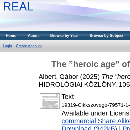
REAL
Home
About
Browse by Year
Browse by Subject
Login
Create Account
The ”heroic age” o
Albert, Gábor
(2025)
The ”hero
HIDROLÓGIAI KÖZLÖNY, 105 (
Text
19319-Cikkszovege-79571-1-
Available under Licen
commercial Share Alik
Download (342kB)
|
Pr