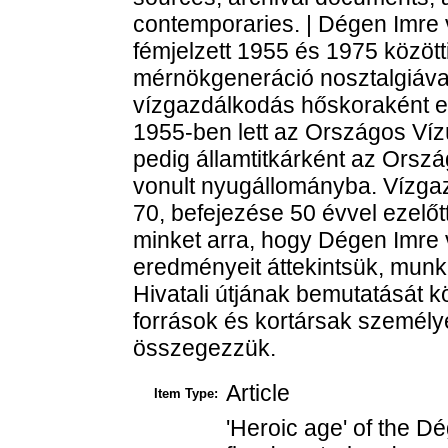
contemporaries. | Dégen Imre v
fémjelzett 1955 és 1975 között
mérnökgeneráció nosztalgiával 
vízgazdálkodás hőskoraként e
1955-ben lett az Országos Víz
pedig államtitkárként az Orsz
vonult nyugállományba. Vízgaz
70, befejezése 50 évvel ezelőtt 
minket arra, hogy Dégen Imre 
eredményeit áttekintsük, mun
Hivatali útjának bemutatását k
források és kortársak személ
összegezzük.
Article
Item Type:
'Heroic age' of the D