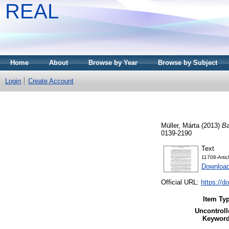
REAL
Home
About
Browse by Year
Browse by Subject
Login
Create Account
Müller, Márta
(2013)
Ba
0139-2190
Text
11708-Arti
Download
Official URL:
https://d
Item Ty
Uncontroll
Keyword