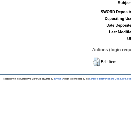
Subjec
SWORD Deposito
Depositing Us
Date Deposit
Last Modifi
UR
Actions (login requ
Edit Item
Repository of the Academy's Library is powered by
EPrints 3
which is developed by the
School of Electronics and Computer Scien