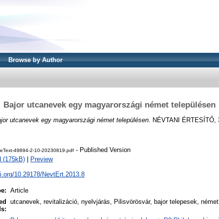
Browse by Author
Bajor utcanevek egy magyarországi német településen
jor utcanevek egy magyarországi német településen.
NÉVTANI ÉRTESÍTŐ, 35
- Published Version
cleText-49894-2-10-20230819.pdf
 (175kB)
|
Preview
oi.org/10.29178/NevtErt.2013.8
pe:
Article
ed
utcanevek, revitalizáció, nyelvjárás, Pilisvörösvár, bajor telepesek, néme
s: