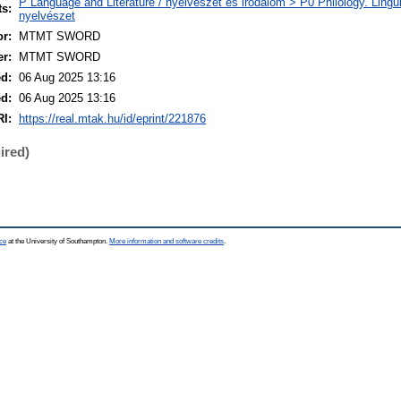
P Language and Literature / nyelvészet és irodalom > P0 Philology. Linguist
ts:
nyelvészet
r:
MTMT SWORD
er:
MTMT SWORD
ed:
06 Aug 2025 13:16
ed:
06 Aug 2025 13:16
I:
https://real.mtak.hu/id/eprint/221876
ired)
ce
at the University of Southampton.
More information and software credits
.