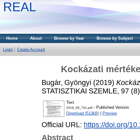
REAL
Home
About
Browse by Year
Browse by Subject
Login
Create Account
Kockázati mértéke
Bugár, Gyöngyi
(2019)
Kockáz
STATISZTIKAI SZEMLE, 97 (8)
Text
- Published Version
2019_08_731.pdf
Download (513kB)
|
Preview
Official URL:
https://doi.org/1
Abstract