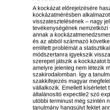
A kockázat előrejelzésére has
kockázatmérésben alkalmazott 
visszatesztelésének – nagy j
tevékenységének nemzetközi 
annak a kockázatmenedzsment 
és az abból származó követke
említett problémát a statisztik
módszertanra igyekszik vissz
szerepet játszik a kockázatot 
amelyre jelenleg nem létezik 
szakirodalomban. Így a tanulmá
szakkifejezés magyar megfelel
vállalkozik. Emellett kísérletet
általánosító expectile2 szó exp
utóbbi terminust még szintén n
tanulmány hangsúlyt fektet an