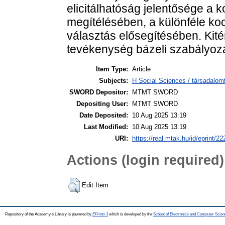
elicitálhatóság jelentősége a 
megítélésében, a különféle koc
választás elősegítésében. Kitér
tevékenység bázeli szabályoz
Item Type:
Article
Subjects:
H Social Sciences / társadalom
SWORD Depositor:
MTMT SWORD
Depositing User:
MTMT SWORD
Date Deposited:
10 Aug 2025 13:19
Last Modified:
10 Aug 2025 13:19
URI:
https://real.mtak.hu/id/eprint/2
Actions (login required)
Edit Item
Repository of the Academy's Library is powered by
EPrints 3
which is developed by the
School of Electronics and Computer Scien