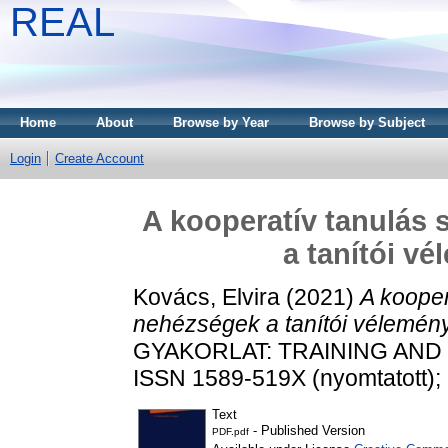
REAL
Home
About
Browse by Year
Browse by Subject
Login
Create Account
A kooperatív tanulás 
a tanítói v
Kovács, Elvira
(2021)
A kooper
nehézségek a tanítói vélemén
GYAKORLAT: TRAINING AND PR
ISSN 1589-519X (nyomtatott); 
Text
- Published Version
PDF.pdf