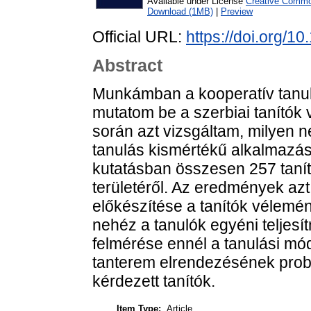
Available under License
Creative Common
Download (1MB)
|
Preview
Official URL:
https://doi.org/1
Abstract
Munkámban a kooperatív tanu
mutatom be a szerbiai tanítók
során azt vizsgáltam, milyen 
tanulás kismértékű alkalmazás
kutatásban összesen 257 tanít
területéről. Az eredmények azt
előkészítése a tanítók vélemén
nehéz a tanulók egyéni teljes
felmérése ennél a tanulási módn
tanterem elrendezésének prob
kérdezett tanítók.
Item Type:
Article