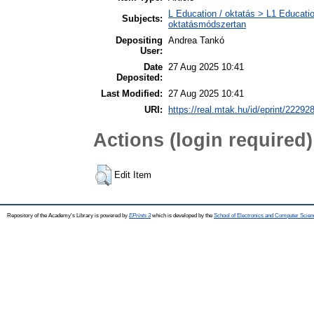
L Education / oktatás > L1 Educatio
Subjects:
oktatásmódszertan
Depositing
Andrea Tankó
User:
Date
27 Aug 2025 10:41
Deposited:
Last Modified:
27 Aug 2025 10:41
URI:
https://real.mtak.hu/id/eprint/22292
Actions (login required)
Edit Item
Repository of the Academy's Library is powered by
EPrints 3
which is developed by the
School of Electronics and Computer Scien