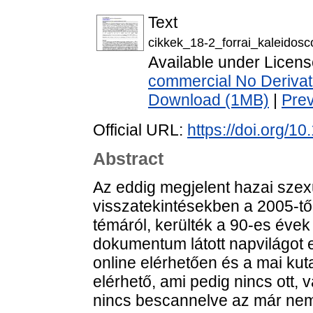
Text
cikkek_18-2_forrai_kaleidos
Available under Licen
commercial No Derivat
Download (1MB)
|
Pre
Official URL:
https://doi.org/1
Abstract
Az eddig megjelent hazai szex
visszatekintésekben a 2005-től
témáról, kerülték a 90-es éve
dokumentum látott napvilágot e
online elérhetően és a mai kut
elérhető, ami pedig nincs ott, 
nincs bescannelve az már nem i