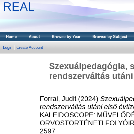
REAL
Home
About
Browse by Year
Browse by Subject
Login
Create Account
Szexuálpedagógia, s
rendszerváltás utáni
Forrai, Judit
(2024)
Szexuálped
rendszerváltás utáni első évt
KALEIDOSCOPE: MŰVELŐDÉ
ORVOSTÖRTÉNETI FOLYÓIRAT, 
2597