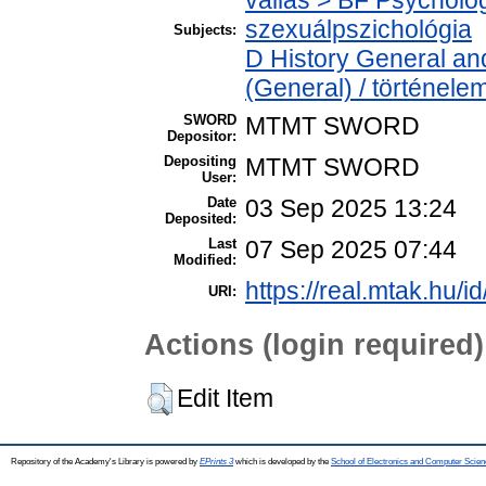
szexuálpszichológia
Subjects:
D History General and
(General) / történele
SWORD
MTMT SWORD
Depositor:
Depositing
MTMT SWORD
User:
Date
03 Sep 2025 13:24
Deposited:
Last
07 Sep 2025 07:44
Modified:
https://real.mtak.hu/i
URI:
Actions (login required)
Edit Item
Repository of the Academy's Library is powered by
EPrints 3
which is developed by the
School of Electronics and Computer Scien