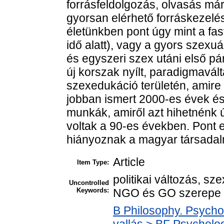
forrásfeldolgozás, olvasás már
gyorsan elérhető forráskezelés
életünkben pont úgy mint a fas
idő alatt), vagy a gyors szexuá
és egyszeri szex utáni első pá
új korszak nyílt, paradigmavált
szexedukáció területén, amire 
jobban ismert 2000-es évek és 
munkák, amiről azt hihetnénk ú
voltak a 90-es években. Pont 
hiányoznak a magyar társadalmi
Article
Item Type:
politikai változás, s
Uncontrolled
Keywords:
NGO és GO szerepe
B Philosophy. Psycholo
vallás > BF Psycholog