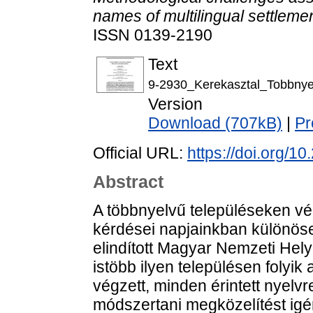
names of multilingual settleme
ISSN 0139-2190
Text
9-2930_Kerekasztal_Tobbnye
Version
Download (707kB)
|
Pr
Official URL:
https://doi.org/1
Abstract
A többnyelvű településeken vé
kérdései napjainkban különös
elindított Magyar Nemzeti Hel
istöbb ilyen településen folyik
végzett, minden érintett nyelvr
módszertani megközelítést igé