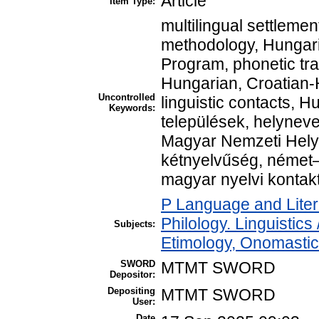
Article
Item Type:
multilingual settleme
methodology, Hungar
Program, phonetic tra
Hungarian, Croatian
Uncontrolled
linguistic contacts, H
Keywords:
települések, helynev
Magyar Nemzeti Helyn
kétnyelvűség, német
magyar nyelvi kontak
P Language and Liter
Philology. Linguistics
Subjects:
Etimology, Onomastics
SWORD
MTMT SWORD
Depositor:
Depositing
MTMT SWORD
User:
Date