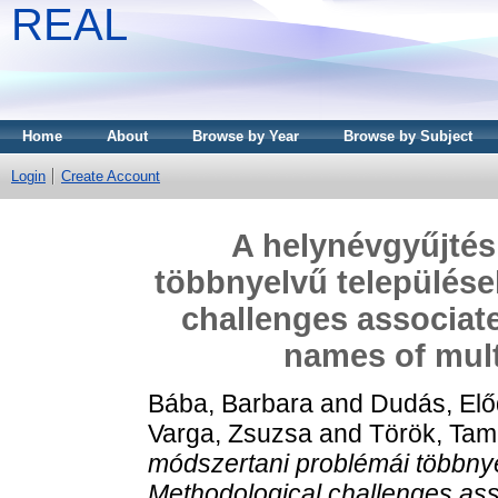
REAL
Home
About
Browse by Year
Browse by Subject
Login
Create Account
A helynévgyűjtés
többnyelvű települése
challenges associate
names of mult
Bába, Barbara
and
Dudás, Elő
Varga, Zsuzsa
and
Török, Ta
módszertani problémái többny
Methodological challenges ass