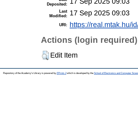
17 Sep 2025 09:03
Deposited:
Last
17 Sep 2025 09:03
Modified:
https://real.mtak.hu/i
URI:
Actions (login required)
Edit Item
Repository of the Academy's Library is powered by
EPrints 3
which is developed by the
School of Electronics and Computer Scien