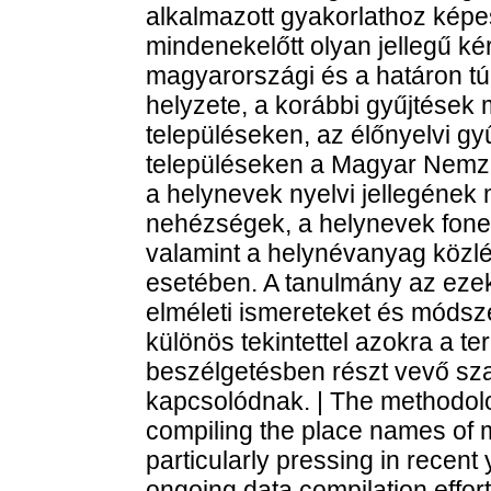
alkalmazott gyakorlathoz képe
mindenekelőtt olyan jellegű k
magyarországi és a határon túl
helyzete, a korábbi gyűjtések 
településeken, az élőnyelvi g
településeken a Magyar Nemzet
a helynevek nyelvi jellegének
nehézségek, a helynevek fone
valamint a helynévanyag közl
esetében. A tanulmány az ez
elméleti ismereteket és módszer
különös tekintettel azokra a t
beszélgetésben részt vevő sz
kapcsolódnak. | The methodolo
compiling the place names of 
particularly pressing in recent y
ongoing data compilation effor