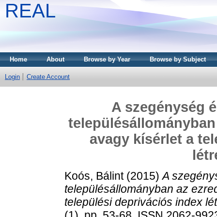
REAL
Home
About
Browse by Year
Browse by Subject
Login
Create Account
A szegénység é
településállományban 
avagy kísérlet a te
lét
Koós, Bálint
(2015)
A szegénys
településállományban az ezred
települési deprivációs index l
(1). pp. 53-68. ISSN 2062-992