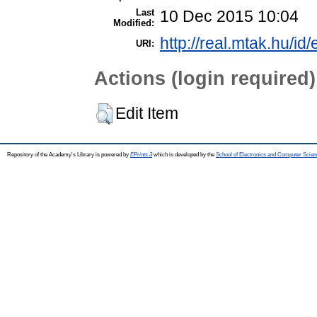
Last
10 Dec 2015 10:04
Modified:
http://real.mtak.hu/id
URI:
Actions (login required)
Edit Item
Repository of the Academy's Library is powered by
EPrints 3
which is developed by the
School of Electronics and Computer Scien