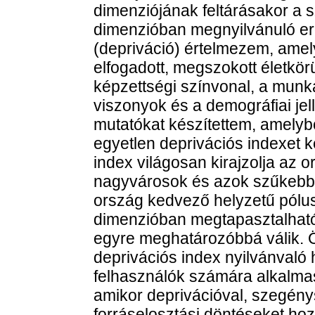
dimenziójának feltárásakor 
dimenzióban megnyilvánuló erő
(depriváció) értelmezem, ame
elfogadott, megszokott életkör
képzettségi színvonal, a munka
viszonyok és a demográfiai je
mutatókat készítettem, amelyb
egyetlen deprivációs indexet k
index világosan kirajzolja az or
nagyvárosok és azok szűkebb-
ország kedvező helyzetű pólus
dimenzióban megtapasztalható
egyre meghatározóbbá válik. 
deprivációs index nyilvánvaló
felhasználók számára alkalmas 
amikor deprivációval, szegény
forráselosztási döntéseket ho