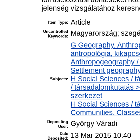
jelenség vizsgálatához keresne
Article
Item Type:
Uncontrolled
Magyarország; szegén
Keywords:
G Geography. Anthropo
antropológia, kikapc
Anthropogeography / 
Settlement geography 
H Social Sciences /
Subjects:
/ társadalomkutatás >
szerkezet
H Social Sciences /
Communities. Classes
Depositing
György Váradi
User:
Date
13 Mar 2015 10:40
Deposited: