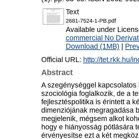
Text
2681-7524-1-PB.pdf
Available under Licen
commercial No Derivat
Download (1MB)
|
Pre
Official URL:
http://tet.rkk.hu/
Abstract
A szegénységgel kapcsolatos
szociológia foglalkozik, de a te
fejlesztéspolitika is érintett a
dimenziójának megragadása b
megjelenik, mégsem alkot koher
hogy e hiányosság pótlására t
érvényesítse ezt a két megköz