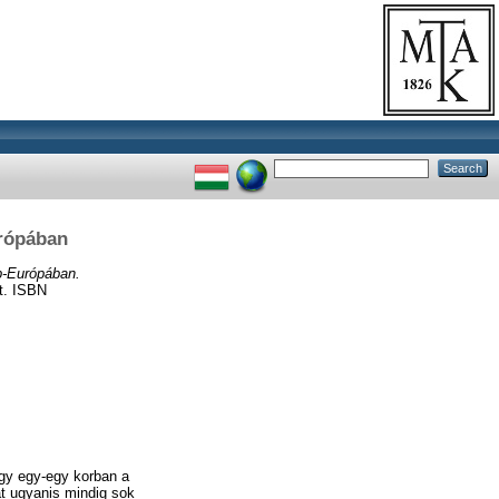
urópában
p-Európában.
t. ISBN
gy egy-egy korban a
át ugyanis mindig sok