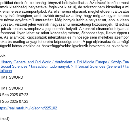
 politikai érdek és biztonsági tényező befolyásolhatta. Az olvasó kezébe mos
lamok kisebbségi helyzetével foglalkozik az új, de sokszor nem kizárólag a m
k elismerése szempontjából. Az elismerési eljárások meglehetősen változato
láv nyelvű térségben, amit tovább árnyal az a tény, hogy még az egyes kise
re nézve egyértelmű útmutatást. Még bonyolultabb a helyzet ott, ahol a kisebb
lyozzák, viszont jelen vannak nagyszámú nemzetiségi közösségek. Itt sokszor
k jutnak fontos szerephez a jogi normák helyett. A konkrét elismerési folyam
fontossá. Ilyen lehet az adott közösség mérete, őshonossága, illetve éppen
ége. Az államközi kapcsolatok intenzitása és minősége sem mellékes szempo
 foka és esetleg anyagi teherbíró képessége sem. A jogi eljárásokra és a mögö
 ügyelő könyv ezekbe az összefüggésekbe igyekszik bevezetni az olvasókat.
ook
 History General and Old World / történelem > DN Middle Europe / Közép-Eur
 Social Sciences / társadalomtudományok > H Social Sciences (General) / 
ltalában
TMT SWORD
TMT SWORD
4 Sep 2025 07:23
4 Sep 2025 07:23
ttps://real.mtak.hu/id/eprint/225102
ired)