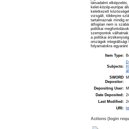
társadalmi elképzelés,
kelet-közép-európai ál
keletkezett közössége
vizsgált, többnyire sz
tartalmaznak mindig er
átfogóan nem is szabá
politikai megfontoláso
szempontok válhatnak 
a politikai érzékenys
országok integráltsági
folyamatokra egyaránt
Item Type:
B
D
Subjects:
H
á
SWORD
M
Depositor:
Depositing User:
M
Date Deposited:
2
Last Modified:
2
URI:
h
Actions (login requ