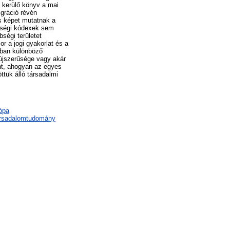
t kerülő könyv a mai
igráció révén
s képet mutatnak a
bbségi kódexek sem
ségi területet
 a jogi gyakorlat és a
atban különböző
 újszerűsége vagy akár
nt, ahogyan az egyes
ttük álló társadalmi
ópa
társadalomtudomány