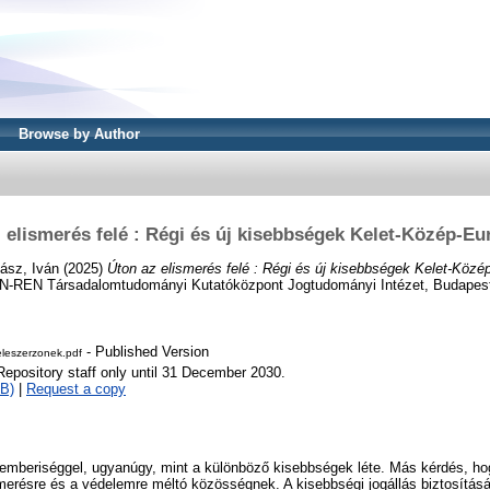
Browse by Author
 elismerés felé : Régi és új kisebbségek Kelet-Közép-E
ász, Iván
(2025)
Úton az elismerés felé : Régi és új kisebbségek Kelet-Közé
UN-REN Társadalomtudományi Kutatóközpont Jogtudományi Intézet, Budapes
- Published Version
eleszerzonek.pdf
Repository staff only until 31 December 2030.
B)
|
Request a copy
 emberiséggel, ugyanúgy, mint a különböző kisebbségek léte. Más kérdés, ho
lismerésre és a védelemre méltó közösségnek. A kisebbségi jogállás biztosítás