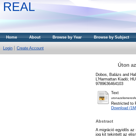
REAL
Home
About
Browse by Year
Browse by Subject
Login
Create Account
Úton az
Dobos, Balázs
and
Hal
L'Harmattan Kiadó; H
9789636464103
Text
utonazelismeresf
Restricted to 
Download (1M
Abstract
A migráció egyidős az
jog kit tekintett az e