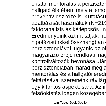
oktatói mentorálás a perziszte
hallgató életében, mely a le
preventív eszköze is. Kutat
adatbázisát használtuk (N=21
faktoranalízis és kétlépcsős li
Eredményeink azt mutatják, hog
hipotézisünkkel összhangban 
perzisztenciával, ugyanis az o
magyarázó ereje rendkívül nag
kontrollváltozók bevonása után
perzisztenciában marad meg a 
mentorálás és a hallgatói er
feltárásával szeretnénk rávil
egyik fontos aspektusára. Az i
felsőoktatás idegen közegében 
Item Type:
Book Section