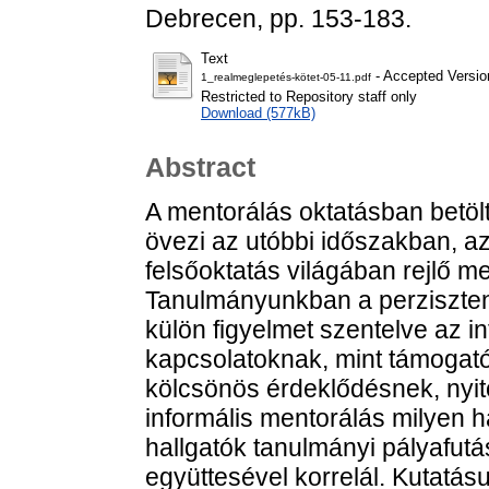
Debrecen, pp. 153-183.
Text
- Accepted Versio
1_realmeglepetés-kötet-05-11.pdf
Restricted to Repository staff only
Download (577kB)
Abstract
A mentorálás oktatásban betöl
övezi az utóbbi időszakban, a
felsőoktatás világában rejlő me
Tanulmányunkban a perzisztenc
külön figyelmet szentelve az in
kapcsolatoknak, mint támogat
kölcsönös érdeklődésnek, nyit
informális mentorálás milyen h
hallgatók tanulmányi pályafut
együttesével korrelál. Kutatás