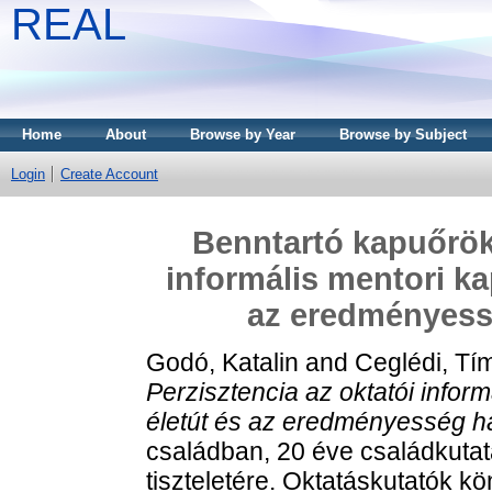
REAL
Home
About
Browse by Year
Browse by Subject
Login
Create Account
Benntartó kapuőrök 
informális mentori kap
az eredményess
Godó, Katalin
and
Ceglédi, Tí
Perzisztencia az oktatói inform
életút és az eredményesség h
családban, 20 éve családkuta
tiszteletére. Oktatáskutatók 