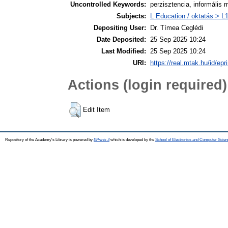
Uncontrolled Keywords:
perzisztencia, informális
Subjects:
L Education / oktatás > L1
Depositing User:
Dr. Tímea Ceglédi
Date Deposited:
25 Sep 2025 10:24
Last Modified:
25 Sep 2025 10:24
URI:
https://real.mtak.hu/id/epr
Actions (login required)
Edit Item
Repository of the Academy's Library is powered by
EPrints 3
which is developed by the
School of Electronics and Computer Scien