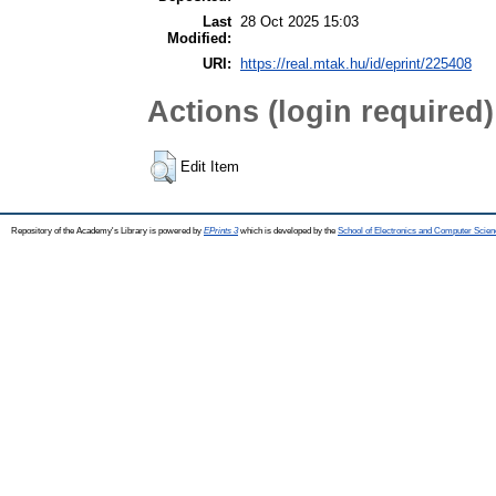
Last
28 Oct 2025 15:03
Modified:
URI:
https://real.mtak.hu/id/eprint/225408
Actions (login required)
Edit Item
Repository of the Academy's Library is powered by
EPrints 3
which is developed by the
School of Electronics and Computer Scien