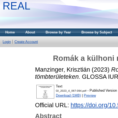
REAL
Home
About
Browse by Year
Browse by Subject
Login
Create Account
Romák a külhoni 
Manzinger, Krisztián
(2023)
Ro
tömbterületeken.
GLOSSA IURID
Text
- Published Version
GI_2023_4_067-094.pdf
Download (1MB)
|
Preview
Official URL:
https://doi.org/1
Abstract