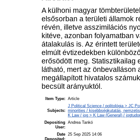
A külhoni magyar tömbterület
elsősorban a területi államok r
révén, illetve asszimilációs n
kitéve, azonban folyamatban v
átalakulás is. Az érintett terü
elmúlt évtizedekben különböző 
erősödött meg. Statisztikailag
látható, mert az önbevalláson
megállapított hivatalos számuk
becsült arányuktól.
Item Type:
Article
J Political Science / politológia > JC P
Subjects:
minorities / kisebbségkutatás, nemzeti
K Law / jog > K Law (General) / jogtud
Depositing
Andrea Tankó
User:
Date
25 Sep 2025 14:06
Deposited: