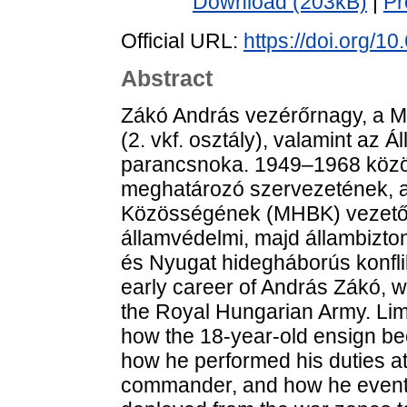
Download (203kB)
|
Pr
Official URL:
https://doi.org/1
Abstract
Zákó András vezérőrnagy, a M
(2. vkf. osztály), valamint az 
parancsnoka. 1949–1968 közöt
meghatározó szervezetének, a
Közösségének (MHBK) vezetőj
államvédelmi, majd állambizton
és Nyugat hidegháborús konflik
early career of András Zákó, 
the Royal Hungarian Army. Limi
how the 18-year-old ensign be
how he performed his duties a
commander, and how he eventua