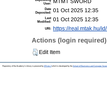
MTMT SWORD
User:
Date
01 Oct 2025 12:35
Deposited:
Last
01 Oct 2025 12:35
Modified:
https://real.mtak.hu/i
URI:
Actions (login required)
Edit Item
Repository of the Academy's Library is powered by
EPrints 3
which is developed by the
School of Electronics and Computer Scien