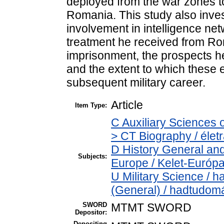
deployed from the war zones t
Romania. This study also inves
involvement in intelligence net
treatment he received from Rom
imprisonment, the prospects he
and the extent to which these 
subsequent military career.
Article
Item Type:
C Auxiliary Sciences 
> CT Biography / életr
D History General and
Subjects:
Europe / Kelet-Európ
U Military Science / 
(General) / hadtudom
SWORD
MTMT SWORD
Depositor:
Depositing