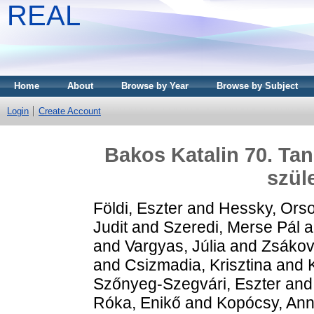
REAL
Home
About
Browse by Year
Browse by Subject
Login
Create Account
Bakos Katalin 70. Ta
szül
Földi, Eszter
and
Hessky, Orso
Judit
and
Szeredi, Merse Pál
a
and
Vargyas, Júlia
and
Zsákov
and
Csizmadia, Krisztina
and
Szőnyeg-Szegvári, Eszter
an
Róka, Enikő
and
Kopócsy, An