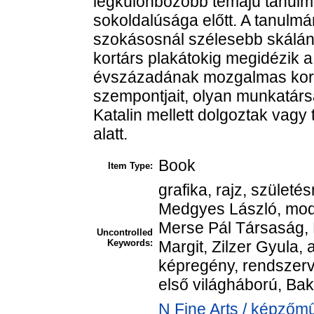
legkülönbözőbb témájú tanul
sokoldalúsága előtt. A tanulm
szokásosnál szélesebb skálán
kortárs plakátokig megidézik a
évszázadának mozgalmas korsz
szempontjait, olyan munkatár
Katalin mellett dolgoztak vagy
alatt.
Book
Item Type:
grafika, rajz, születé
Medgyes László, mode
Merse Pál Társaság,
Uncontrolled
Keywords:
Margit, Zilzer Gyula,
képregény, rendszerv
első világháború, Bak
N Fine Arts / képzőmű