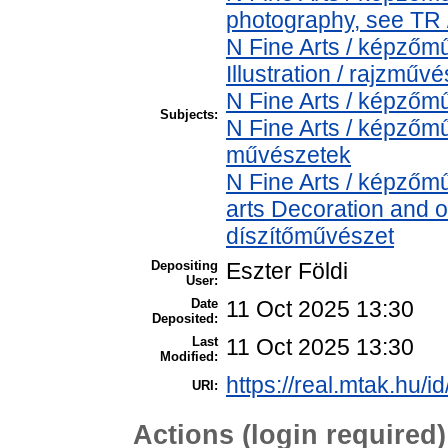
photography, see TR /
N Fine Arts / képző
Illustration / rajzműv
N Fine Arts / képzőmű
Subjects:
N Fine Arts / képzőmű
művészetek
N Fine Arts / képzőm
arts Decoration and 
díszítőművészet
Depositing
Eszter Földi
User:
Date
11 Oct 2025 13:30
Deposited:
Last
11 Oct 2025 13:30
Modified:
https://real.mtak.hu/i
URI:
Actions (login required)