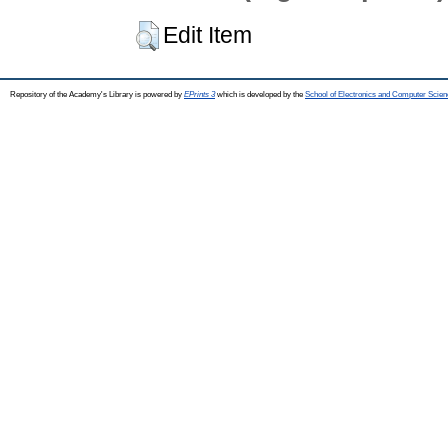
Edit Item
Repository of the Academy's Library is powered by
EPrints 3
which is developed by the
School of Electronics and Computer Scien