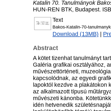
Katalin 70. Tanulmányok Bakos
HUN-REN BTK, Budapest. ISB
Text
Bakos-Katalin-70-tanulmanyko
Download (13MB)
|
Pr
Abstract
A kötet tizenhat tanulmányt t
Galéria grafikai osztályához,
művészettörténeti, muzeológia
kapcsolódnak, az egyedi grafik
lapoktól kezdve a plakátokon 
az alkalmazott típusú műtárgy
művészeti kánonba. Kötetünkke
idén hetvenedik születésnapját