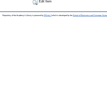
Edit Item
Repository of the Academy's Library is powered by
EPrints 3
which is developed by the
School of Electronics and Computer Scien