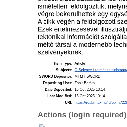
ismételten feldolgoztuk, mely
végre bekerülhettek egy egysé
A cikk végén a feldolgozott sz
Ezek értelmezésével illusztrál
tektonikai információt szolgál
méltó társai a modernebb techn
szelvényeknek.
Item Type:
Article
Subjects:
Q Science / természettudomány
SWORD Depositor:
MTMT SWORD
Depositing User:
Zsolt Baráth
Date Deposited:
15 Oct 2025 10:14
Last Modified:
15 Oct 2025 10:14
URI:
https://real.mtak.hu/id/eprint/2
Actions (login required)