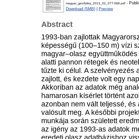
- Publi
magyar_geofizika_2013_02_077-088.pdf
Download (5MB)
|
Preview
Abstract
1993-ban zajlottak Magyarors
képességű (100–150 m) vízi s
magyar–olasz együttműködés ke
alatti pannon rétegek és neot
tűzte ki célul. A szelvényezé
zajlott, és kezdete volt egy na
Akkoriban az adatok még anal
hamarosan kísérlet történt azo
azonban nem vált teljessé, és
valósult meg. A későbbi projek
munkája során született ered
az igény az 1993-as adatok 
eredeti olasz adatbázishoz vi