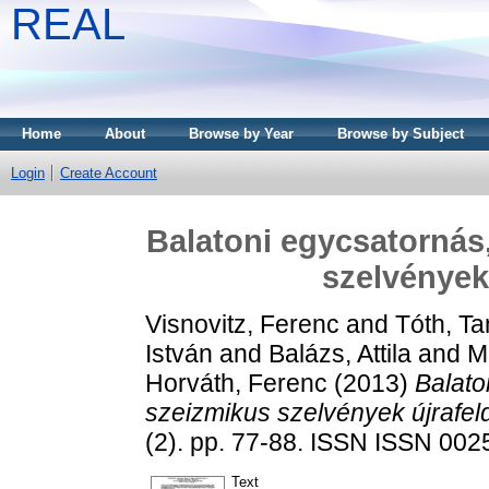
REAL
Home
About
Browse by Year
Browse by Subject
Login
Create Account
Balatoni egycsatornás
szelvények
Visnovitz, Ferenc
and
Tóth, T
István
and
Balázs, Attila
and
M
Horváth, Ferenc
(2013)
Balato
szeizmikus szelvények újrafel
(2). pp. 77-88. ISSN ISSN 00
Text