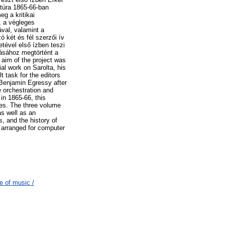
túra 1865-66-ban
eg a kritikai
, a végleges
val, valamint a
ó két és fél szerzői ív
etével első ízben teszi
dásához megtörtént a
 aim of the project was
ial work on Sarolta, his
t task for the editors
 Benjamin Egressy after
e orchestration and
in 1865-66, this
otes. The three volume
as well as an
s, and the history of
n arranged for computer
e of music /