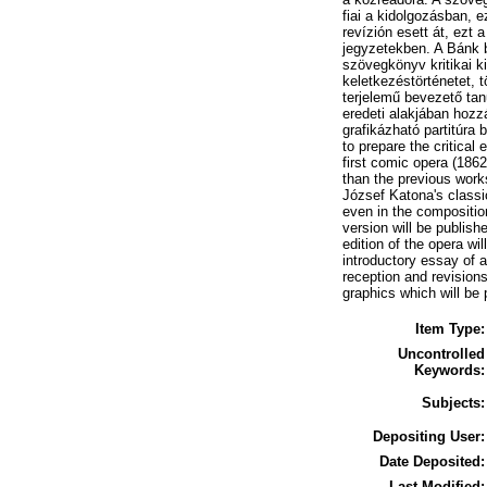
fiai a kidolgozásban,
revízión esett át, ezt 
jegyzetekben. A Bánk b
szövegkönyv kritikai k
keletkezéstörténetet, t
terjelemű bevezető tan
eredeti alakjában hozz
grafikázható partitúra
to prepare the critical
first comic opera (1862)
than the previous work
József Katona's classi
even in the composition
version will be publish
edition of the opera wi
introductory essay of a
reception and revisions
graphics which will be 
Item Type:
Uncontrolled
Keywords:
Subjects:
Depositing User:
Date Deposited:
Last Modified: