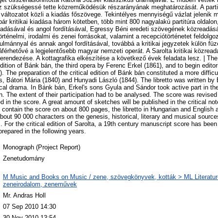
 ez szükségessé tette közreműködésük részarányának meghatározását. A parti
a változatot közli a kiadás főszövege. Tekintélyes mennyiségű vázlat jelenik m
ár kritikai kiadása három kötetben, több mint 800 nagyalakú partitúra oldalon
iadásával és angol fordításával, Egressy Béni eredeti szövegének közreadásá
örténelmi, irodalmi és zenei forrásokat, valamint a recepciótörténetet feldolgoz
ulmánnyal és annak angol fordításával, továbbá a kritikai jegyzetek külön füz
áférhetővé a legjelentősebb magyar nemzeti operát. A Sarolta kritikai közrea
 berendezése. A kottagrafika elkészítése a következő évek feladata lesz. | The
 edition of Bánk bán, the third opera by Ferenc Erkel (1861), and to begin editor
. The preparation of the critical edition of Bánk bán constituted a more difficul
s, Bátori Mária (1840) and Hunyadi László (1844). The libretto was written by
cal drama. In Bánk bán, Erkel's sons Gyula and Sándor took active part in th
. The extent of their participation had to be analysed. The score was revised 
ed in the score. A great amount of sketches will be published in the critical n
ll contain the score on about 800 pages, the libretto in Hungarian and English 
bout 90 000 characters on the genesis, historical, literary and musical source
. For the critical edition of Sarolta, a 19th century manuscript score has bee
prepared in the following years.
Monograph (Project Report)
Zenetudomány
M Music and Books on Music / zene, szövegkönyvek, kották > ML Literatur
zeneirodalom, zeneművek
Mr. Andras Holl
07 Sep 2010 14:30
30 Nov 2010 13:54