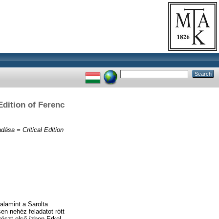
Edition of Ferenc
dása = Critical Edition
alamint a Sarolta
en nehéz feladatot rótt
észt első ízben Erkel