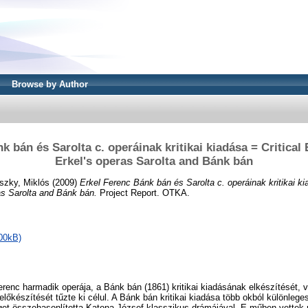
Browse by Author
k bán és Sarolta c. operáinak kritikai kiadása = Critical 
Erkel's operas Sarolta and Bánk bán
szky, Miklós
(2009)
Erkel Ferenc Bánk bán és Sarolta c. operáinak kritikai kia
as Sarolta and Bánk bán.
Project Report. OTKA.
00kB)
erenc harmadik operája, a Bánk bán (1861) kritikai kiadásának elkészítését, v
lőkészítését tűzte ki célul. A Bánk bán kritikai kiadása több okból különleges
et összehasonlította Katona József klasszikus drámájával. E műben vettek r