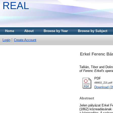
REAL
Home
About
Browse by Year
Browse by Subject
Login
Create Account
Erkel Ferenc Bán
Tallián, Tibor
and
Dolin
of Ferenc Erkel's oper
PDF
48802_ZJ1.pdf
Download (2
Abstract
Jelen pályázat Erkel F
(1862) közreadásának e
a közreadóra. A szöveg