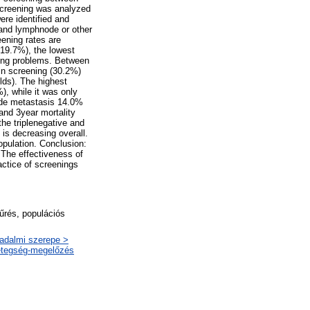
screening was analyzed
re identified and
 and lymphnode or other
eening rates are
(19.7%), the lowest
ding problems. Between
in screening (30.2%)
lds). The highest
), while it was only
ode metastasis 14.0%
and 3year mortality
he triplenegative and
 is decreasing overall.
opulation. Conclusion:
. The effectiveness of
actice of screenings
zűrés, populációs
sadalmi szerepe >
betegség-megelőzés