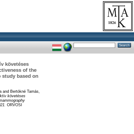
v követéses
ctiveness of the
 study based on
a
and
Bertókné Tamás,
ktív követéses
an mammography
021.
ORVOSI