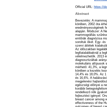
Official URL:
https://d
Abstract
Bevezetés: A mammográ
körében, 2002 óta érh
eredményességének fel
alapján. Módszer: A Ne
mammográfiás szűrésen 
emlőrák diagnózisa mia
soroltuk őket. Egy- é
szervi áttétek kialaku
Az időszakban legaláb
legfiatalabbaknál a le
vélelmezhetők. 2013 é
diagnosztizáltak arán
molekuláris altípusok 
mérhető: 41,3%, a legr
körében a kezelés kez
14,4% és 18,0%. Az 1 
és 16,6%. A halálozás
megjelenési hajlandós
egészségi előnyei a n
korábbi betegségfelisme
rendelkező nők gyakor
fejlesztést igényel. O
breast cancer among w
effectiveness of the 
outcomes of breast c