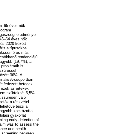
45–65 éves nők
program
egészségi eredményei
 45–64 éves nők
 és 2020 között
áris altípusokba
irokcsomó és más
 csökkenő tendenciájú.
agyobb (19,7%), a
i problémák is
szűréssel
között 36%. A
inalis A-csoportban
felfedezett betegek
 ezek az értékek
nem szűrteknél 6,5%
A szűrésen való
atók a részvétel
lehetővé teszi a
 nagyobb kockázattal
olási gyakorlat
ling early detection of
aim was to assess the
ance and health
 screening between