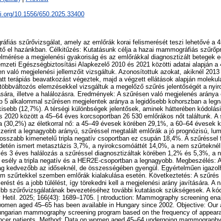
oi.org/10.1556/650.2025.33400
fiás szűrővizsgálat, amely az emlőrák korai felismerését teszi lehetővé a 
ető el hazánkban. Célkitűzés: Kutatásunk célja a hazai mammográfiás szűrő
mérése a megjelenési gyakoriság és az emlőrákkal diagnosztizált betegek 
mzeti Egészségbiztosítási Alapkezelő 2010 és 2021 közötti adatai alapján a
való megjelenési jellemzőit vizsgáltuk. Azonosítottuk azokat, akiknél 2013
tt terápiás beavatkozást végeztek, majd a végzett ellátások alapján molekul
s többváltozós elemzésekkel vizsgáltuk a megelőző szűrés jelentőségét a ny
lására, illetve a halálozásra. Eredmények: A szűrésen való megjelenés aránya
b 5 alkalommal szűrésen megjelentek aránya a legidősebb kohorszban a legn
gkisebb (12,7%). A térségi különbségek jelentősek, aminek hátterében kódolás
s 2020 között a 45–64 éves korcsoportban 26 530 emlőrákos nőt találtunk. A 
ya (30,2%) az életkorral nő: a 45–49 évesek körében 29,1%, a 60–64 évesek 
szerint a legnagyobb arányú, szűréssel megtalált emlőrák a jó prognózisú, lum
osszabb kimenetelű tripla negatív csoportban ez csupán 18,4%. A szűréssel 
detén ismert metasztázis 3,7%, a nyirokcsomóáttét 14,0%, a nem szűrteknél
és 3 éves halálozás a szűréssel diagnosztizáltak körében 1,2% és 5,3%, a 
i esély a tripla negatív és a HER2E-csoportban a legnagyobb. Megbeszélés: 
ág kedvezőbb az időseknél, de összességében gyengül. Egyértelműen igazolh
em szűrtekkel szemben emlőrák kialakulása esetén. Következtetés: A szűrés 
rést és a jobb túlélést, így törekedni kell a megjelenési arány javítására. A
ibb szűrővizsgálatának bevezetéséhez további kutatások szükségesek. A kód
rv Hetil. 2025; 166(43): 1689–1705. | ntroduction: Mammography screening enab
omen aged 45–65 has been available in Hungary since 2002. Objective: Our 
Hungarian mammography screening program based on the frequency of appear
ancer patients. Method: Data on women aged 45–64 undergoing mammography