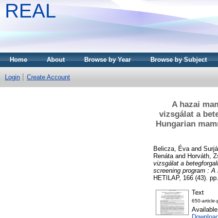
REAL
Home
About
Browse by Year
Browse by Subject
Login
Create Account
A hazai ma
vizsgálat a bet
Hungarian mamm
Belicza, Éva
and
Surjá
Renáta
and
Horváth, Z
vizsgálat a betegforg
screening program : A 
HETILAP, 166 (43). pp
Text
650-article
Availabl
Downloa