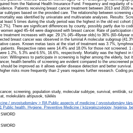
ired from the National Health Insurance Fund. Frequency and regularity of 
sidence. Patients receiving breast cancer treatment between 2013 and 2020 we
ular subtypes based on the provided care. The relationship between screening
ortality was identified by univariate and multivariate analyses. Results: Scr
t least 5 times during the study period was the highest in the old est cohort 
.7%). There are significant differences by county, possibly partly due to co
women aged 45–64 were diagnosed with breast cancer. Rate of participation 
re treatment increases with age: 29.1% (45–49year olds) to 36% (60–64year o
tected breast cancer was observed in the luminal A molecular subgroup (41.3%
ative cases. Known metas tasis at the start of treatment was 3.7%, lymphn
patients. Respective rates were 14.4% and 18.0% for those not screened. 1 
 were 1.2%, 5.3% and 6.5%, 16.6%, respectively. Mortality was the highest in t
n: Willingness to participate in screening is higher among the elderly, but it
cancer, health benefits of screening are evident compared to the unscreened p
 should be improved as it allows earlier disease detection and better survival
igher risks more frequently than 2 years requires further research. Coding pr
 cancer, screening, population study, molecular subtype, survival, emlőrák, s
at, molekuláris altípusok, túlélés
cine / orvostudomány > RA Public aspects of medicine / orvostudomány tár
 Public health. Hygiene. Preventive Medicine / közegészségügy, higiénia, 
 SWORD
 SWORD