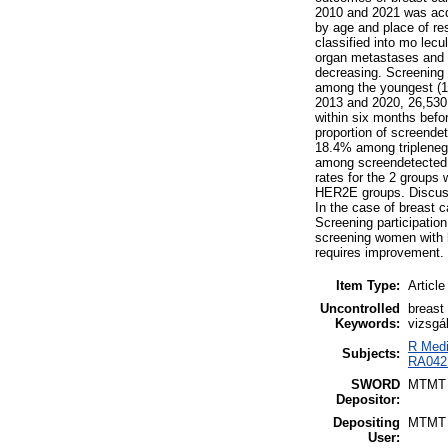
2010 and 2021 was acqu
by age and place of re
classified into mo lec
organ metastases and m
decreasing. Screening a
among the youngest (12
2013 and 2020, 26,530 
within six months befo
proportion of screende
18.4% among tripleneg
among screendetected 
rates for the 2 groups
HER2E groups. Discussio
In the case of breast 
Screening participation
screening women with h
requires improvement.
Item Type:
Article
Uncontrolled
breast
Keywords:
vizsgál
R Medi
Subjects:
RA0421
SWORD
MTMT
Depositor:
Depositing
MTMT
User: