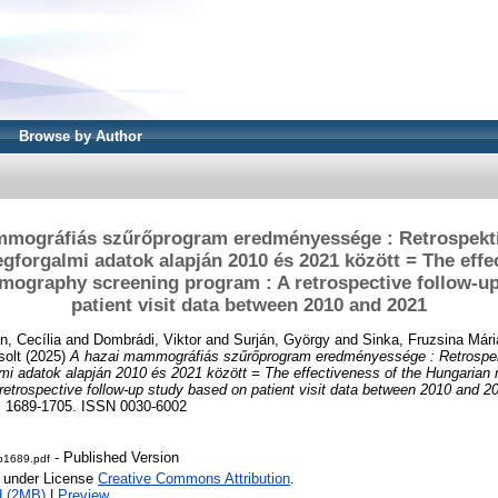
Browse by Author
mmográfiás szűrőprogram eredményessége : Retrospektí
egforgalmi adatok alapján 2010 és 2021 között = The effe
ography screening program : A retrospective follow-up
patient visit data between 2010 and 2021
n, Cecília
and
Dombrádi, Viktor
and
Surján, György
and
Sinka, Fruzsina Mári
solt
(2025)
A hazai mammográfiás szűrőprogram eredményessége : Retrospe
almi adatok alapján 2010 és 2021 között = The effectiveness of the Hungari
retrospective follow-up study based on patient visit data between 2010 and 2
. 1689-1705. ISSN 0030-6002
- Published Version
-p1689.pdf
e under License
Creative Commons Attribution
.
d (2MB)
|
Preview