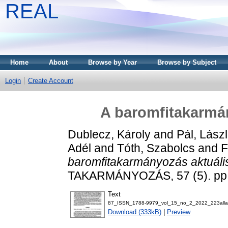
REAL
Home
About
Browse by Year
Browse by Subject
Login
Create Account
A baromfitakarmán
Dublecz, Károly
and
Pál, Lász
Adél
and
Tóth, Szabolcs
and
F
baromfitakarmányozás aktuális
TAKARMÁNYOZÁS, 57 (5). pp.
Text
87_ISSN_1788-9979_vol_15_no_2_2022_223allat
Download (333kB)
|
Preview