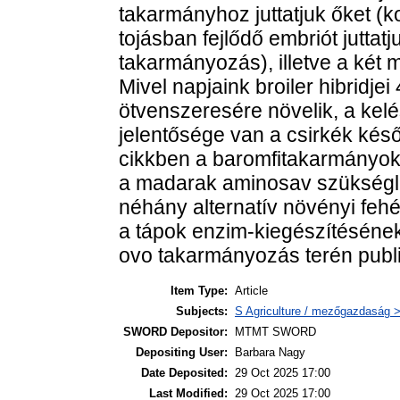
takarmányhoz juttatjuk őket (
tojásban fejlődő embriót juttat
takarmányozás), illetve a két
Mivel napjaink broiler hibridjei
ötvenszeresére növelik, a kel
jelentősége van a csirkék késő
cikkben a baromfitakarmányok
a madarak aminosav szükségle
néhány alternatív növényi fehé
a tápok enzim-kiegészítésének 
ovo takarmányozás terén publi
Item Type:
Article
Subjects:
S Agriculture / mezőgazdaság > 
SWORD Depositor:
MTMT SWORD
Depositing User:
Barbara Nagy
Date Deposited:
29 Oct 2025 17:00
Last Modified:
29 Oct 2025 17:00