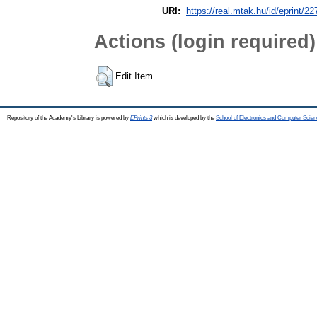
URI:
https://real.mtak.hu/id/eprint/2
Actions (login required)
Edit Item
Repository of the Academy's Library is powered by
EPrints 3
which is developed by the
School of Electronics and Computer Scien