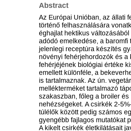
Abstract
Az Európai Unióban, az állat
történő felhasználására vonat
éghajlat hektikus változásábó
adódó emelkedése, a baromfi 
jelenlegi receptúra készítés gy
növényi fehérjehordozók és a 
fehérjéjének biológiai értéke ki
emellett különféle, a bekeverhe
is tartalmaznak. Az ún. veget
mellékterméket tartalmazó tápo
szakaszban, főleg a broiler és
nehézségeket. A csirkék 2-5%-
túlélők között pedig számos eg
gyengébb fajlagos mutatókat pr
A kikelt csirkék életkilátásait j