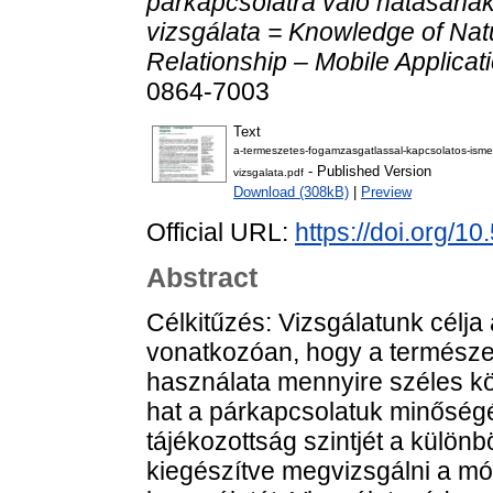
párkapcsolatra való hatásának
vizsgálata = Knowledge of Natu
Relationship – Mobile Applicati
0864-7003
Text
a-termeszetes-fogamzasgatlassal-kapcsolatos-isme
- Published Version
vizsgalata.pdf
Download (308kB)
|
Preview
Official URL:
https://doi.org/1
Abstract
Célkitűzés: Vizsgálatunk célja 
vonatkozóan, hogy a termész
használata mennyire széles k
hat a párkapcsolatuk minőségé
tájékozottság szintjét a külö
kiegészítve megvizsgálni a mó