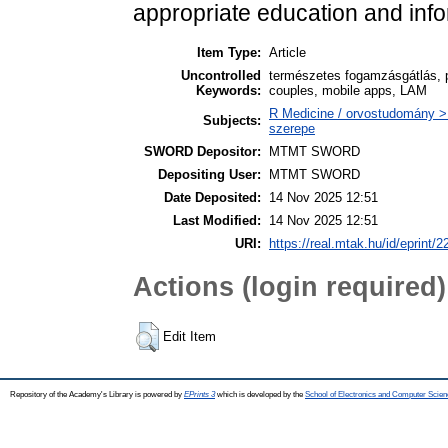
appropriate education and info
Item Type:
Article
Uncontrolled
természetes fogamzásgátlás, p
Keywords:
couples, mobile apps, LAM
R Medicine / orvostudomány >
Subjects:
szerepe
SWORD Depositor:
MTMT SWORD
Depositing User:
MTMT SWORD
Date Deposited:
14 Nov 2025 12:51
Last Modified:
14 Nov 2025 12:51
URI:
https://real.mtak.hu/id/eprint/
Actions (login required)
Edit Item
Repository of the Academy's Library is powered by
EPrints 3
which is developed by the
School of Electronics and Computer Scien