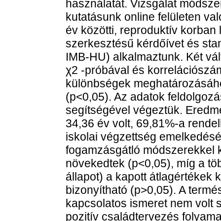
használatát. Vizsgálat módszer
kutatásunk online felületen va
év közötti, reproduktív korban 
szerkesztésű kérdőívet és sta
IMB-HU) alkalmaztunk. Két vá
χ2 -próbával és korrelációszám
különbségek meghatározásáh
(p<0,05). Az adatok feldolgozá
segítségével végeztük. Eredmé
34,36 év volt, 69,81%-a rendel
iskolai végzettség emelkedés
fogamzásgátló módszerekkel ka
növekedtek (p<0,05), míg a töb
állapot) a kapott átlagértékek 
bizonyítható (p>0,05). A term
kapcsolatos ismeret nem volt 
pozitív családtervezés folyama