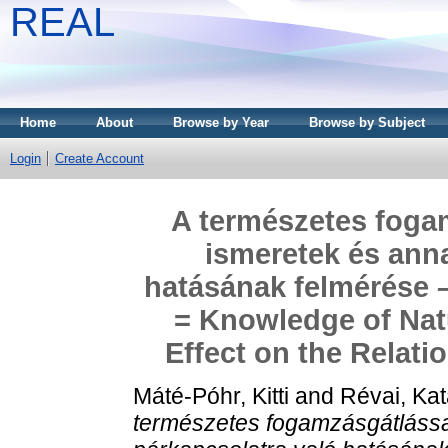
REAL
Home
About
Browse by Year
Browse by Subject
Login
Create Account
A természetes foga
ismeretek és anna
hatásának felmérése –
= Knowledge of Natu
Effect on the Relati
Máté-Póhr, Kitti
and
Révai, Kat
természetes fogamzásgátlássa