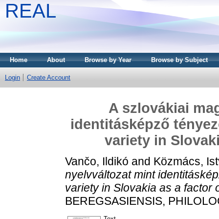
REAL
Home
About
Browse by Year
Browse by Subject
Login
Create Account
A szlovákiai mag
identitásképző ténye
variety in Slovaki
Vančo, Ildikó
and
Közmács, Is
nyelvváltozat mint identitásk
variety in Slovakia as a factor o
BEREGSASIENSIS, PHILOLOGIC
Text