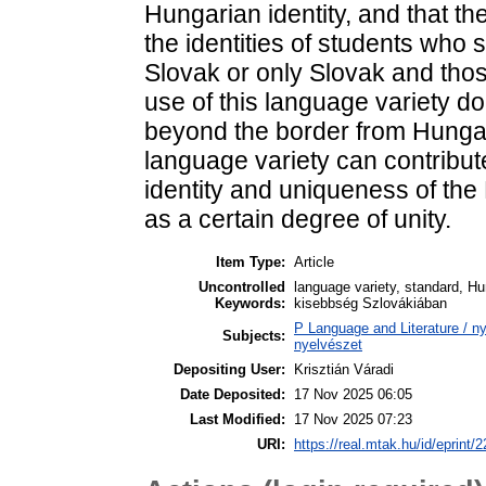
Hungarian identity, and that th
the identities of students who
Slovak or only Slovak and tho
use of this language variety d
beyond the border from Hungari
language variety can contribut
identity and uniqueness of the 
as a certain degree of unity.
Item Type:
Article
Uncontrolled
language variety, standard, Hu
Keywords:
kisebbség Szlovákiában
P Language and Literature / nye
Subjects:
nyelvészet
Depositing User:
Krisztián Váradi
Date Deposited:
17 Nov 2025 06:05
Last Modified:
17 Nov 2025 07:23
URI:
https://real.mtak.hu/id/eprint/