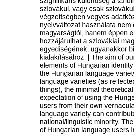
szignifikáns különbség a tanu
szlovákul, vagy csak szlovákul 
végzettségben vegyes adatközl
nyelvváltozat használata nem e
magyarságtól, hanem éppen ell
hozzájárulhat a szlovákiai ma
egyediségének, ugyanakkor b
kialakításához. | The aim of o
elements of Hungarian identity i
the Hungarian language variety
language varieties (as reflect
things), the minimal theoretica
expectation of using the Hung
users from their own vernacula
language variety can contribute
national/linguistic minority. T
of Hungarian language users i