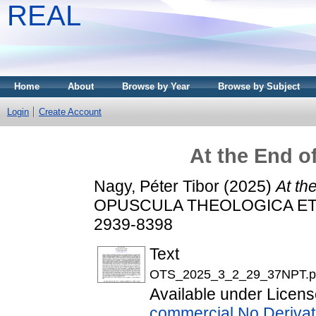
REAL
Home
About
Browse by Year
Browse by Subject
Login
Create Account
At the End o
Nagy, Péter Tibor
(2025)
At th
OPUSCULA THEOLOGICA ET SCI
2939-8398
Text
OTS_2025_3_2_29_37NPT.p
Available under Licen
commercial No Derivat