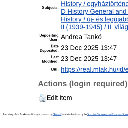
History / egyháztörténe
Subjects:
D History General and
History / új- és legúj
II (1939-1945) / II. vil
Depositing
Andrea Tankó
User:
Date
23 Dec 2025 13:47
Deposited:
Last
23 Dec 2025 13:47
Modified:
https://real.mtak.hu/id
URI:
Actions (login required)
Edit Item
Repository of the Academy's Library is powered by
EPrints 3
which is developed by the
School of Electronics and Computer Scien