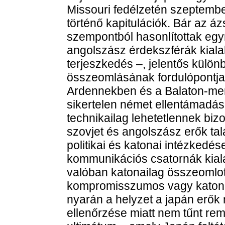
Missouri fedélzetén szeptember
történő kapitulációk. Bár az á
szempontból hasonlítottak egy
angolszász érdekszférák kialak
terjeszkedés –, jelentős külön
összeomlásának fordulópontjai
Ardennekben és a Balaton-me
sikertelen német ellentámadá
technikailag lehetetlennek bizo
szovjet és angolszász erők tal
politikai és katonai intézkedé
kommunikációs csatornák kiala
valóban katonailag összeomlot
kompromisszumos vagy katon
nyarán a helyzet a japán erők n
ellenőrzése miatt nem tűnt re