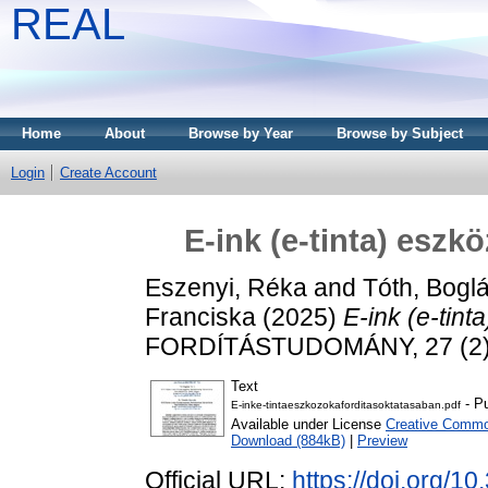
REAL
Home
About
Browse by Year
Browse by Subject
Login
Create Account
E-ink (e-tinta) eszk
Eszenyi, Réka
and
Tóth, Bogl
Franciska
(2025)
E-ink (e-tint
FORDÍTÁSTUDOMÁNY, 27 (2). 
Text
- Pu
E-inke-tintaeszkozokaforditasoktatasaban.pdf
Available under License
Creative Commo
Download (884kB)
|
Preview
Official URL:
https://doi.org/10