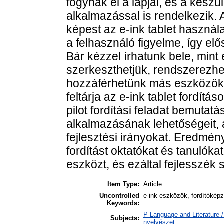
fogynak el a lapjai, és a kész
alkalmazással is rendelkezik.
képest az e-ink tablet használ
a felhasználó figyelme, így elő
Bár kézzel írhatunk bele, mint 
szerkeszthetjük, rendszerezhet
hozzáférhetünk más eszközökr
feltárja az e-ink tablet fordít
pilot fordítási feladat bemutat
alkalmazásának lehetőségeit, a
fejlesztési irányokat. Eredmén
fordítást oktatókat és tanulókat
eszközt, és ezáltal fejlesszék s
Item Type:
Article
Uncontrolled
e-ink eszközök, fordítóképz
Keywords:
P Language and Literature / 
Subjects:
nyelvészet