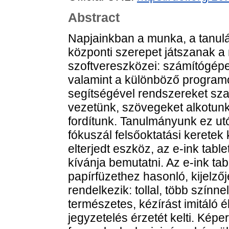
Abstract
Napjainkban a munka, a tanul
központi szerepet játszanak a
szoftvereszközei: számítógépek
valamint a különböző program
segítségével rendszereket sza
vezetünk, szövegeket alkotunk,
fordítunk. Tanulmányunk ez utó
fókuszál felsőoktatási keretek
elterjedt eszköz, az e-ink tabl
kívánja bemutatni. Az e-ink ta
papírfüzethez hasonló, kijelző
rendelkezik: tollal, több színne
természetes, kézírást imitáló 
jegyzetelés érzetét kelti. Ké