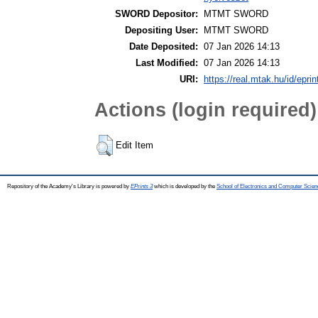
SWORD Depositor:
MTMT SWORD
Depositing User:
MTMT SWORD
Date Deposited:
07 Jan 2026 14:13
Last Modified:
07 Jan 2026 14:13
URI:
https://real.mtak.hu/id/epri
Actions (login required)
Edit Item
Repository of the Academy's Library is powered by
EPrints 3
which is developed by the
School of Electronics and Computer Scien