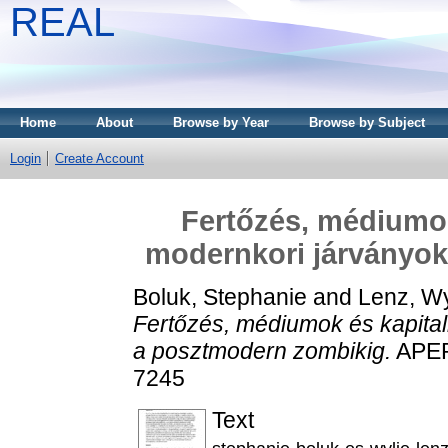
REAL
Home
About
Browse by Year
Browse by Subject
Login
Create Account
Fertőzés, médiumok
modernkori járványok
Boluk, Stephanie
and
Lenz, Wy
Fertőzés, médiumok és kapital
a posztmodern zombikig.
APERT
7245
Text