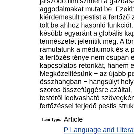
játszódó film szintén a gazdas
aggodalmakat mutat be. Ezek
kiérdemesült pestist a fertőző z
tölt be ahhoz hasonló funkciót.
később egyaránt a globális kap
természetét jelenítik meg. A t
rámutatunk a médiumok és a p
a fertőzés ténye nem csupán e
kapcsolatos retorikát, hanem eg
Megközelítésünk − az újabb pe
összhangban − hangsúlyt helyez
szoros összefüggésre azáltal, 
testéről leolvasható szövegkén
fertőzéssel terjedő pestis stru
Article
Item Type:
P Language and Literat