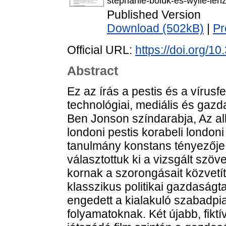
stephanie-boluk-es-wylie-len
Published Version
Download (502kB)
|
Pr
Official URL:
https://doi.org/1
Abstract
Ez az írás a pestis és a vírusfe
technológiai, mediális és gaz
Ben Jonson színdarabja, Az al
londoni pestis korabeli londoni
tanulmány konstans tényezője L
választottuk ki a vizsgált sz
kornak a szorongásait közvetít
klasszikus politikai gazdaságt
engedett a kialakuló szabadpi
folyamatoknak. Két újabb, fiktí