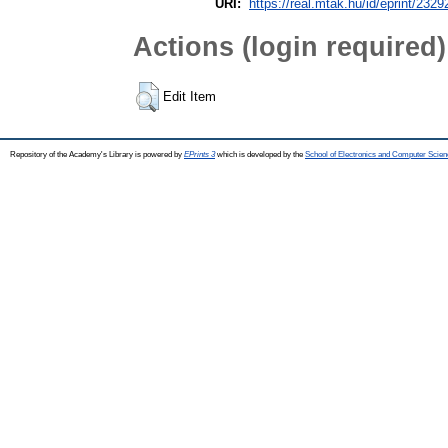
URI:
https://real.mtak.hu/id/eprint/2329
Actions (login required)
Edit Item
Repository of the Academy's Library is powered by
EPrints 3
which is developed by the
School of Electronics and Computer Scien