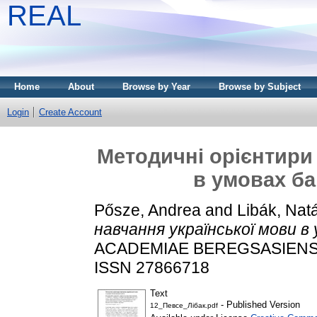
REAL
Home
About
Browse by Year
Browse by Subject
Login
Create Account
Методичні орієнтири
в умовах ба
Pősze, Andrea
and
Libák, Nat
навчання української мови в
ACADEMIAE BEREGSASIENSIS,
ISSN 27866718
Text
- Published Version
12_Певсе_Лібак.pdf