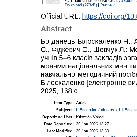
Available under License
Creative Common
Download (273kB)
|
Preview
Official URL:
https://doi.org/
Abstract
Богданець-Білоскаленко Н., 
С., Фідкевич О., Шевчук Л.: 
учнів 5–6 класів закладів за
мовами національних меншин
навчально-методичний посібни
Білоскаленко [електронне вид
2025, 168 c.
Item Type:
Article
Subjects:
L Education / oktatás > L1 Educati
Depositing User:
Krisztián Váradi
Date Deposited:
30 Jan 2026 18:27
Last Modified:
30 Jan 2026 18:30