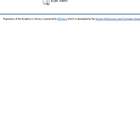
Edit Item
Repository of the Academy's Library is powered by
EPrints 3
which is developed by the
School of Electronics and Computer Scien