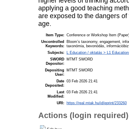
higher levels of thinking acco
applying a good teaching metho
are exposed to the dangers of 
age.
Item Type:
Conference or Workshop Item (Paper
Uncontrolled
Bloom’s taxonomy, engagement, infor
Keywords:
taxonómia, bevonódás, információbiz
Subjects:
L Education / oktatás > L1 Education 
SWORD
MTMT SWORD
Depositor:
Depositing
MTMT SWORD
User:
Date
03 Feb 2026 21:41
Deposited:
Last
03 Feb 2026 21:41
Modified:
URI:
https://real.mtak.hu/id/eprint/233260
Actions (login required)