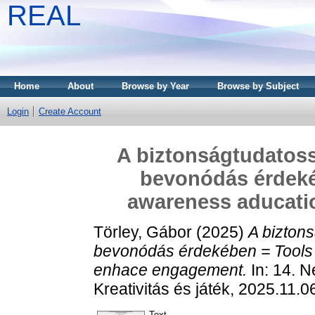
REAL
Home
About
Browse by Year
Browse by Subject
Login
Create Account
A biztonságtudatoss
bevonódás érdekéb
awareness aducati
Törley, Gábor
(2025)
A bizton
bevonódás érdekében = Tools f
enhace engagement.
In: 14. 
Kreativitás és játék, 2025.11.
Text