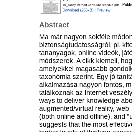
- Publi
15_Torley-Method-ConfSubotica2025.pdf
Download (266kB)
|
Preview
Abstract
Ma már nagyon sokféle módon 
biztonságtudatosságról, pl. kite
tananyagok, online videók, játé
módszerek. A cikk kiemeli, ho
amelyekkel magasabb gondolkod
taxonómia szerint. Egy jó taní
alkalmazása nagyon fontos, me
találkoznak az Internet veszél
ways to deliver knowledge abo
augmented/virtual reality, web
(both online and offline), and 
suggests that the most effecti