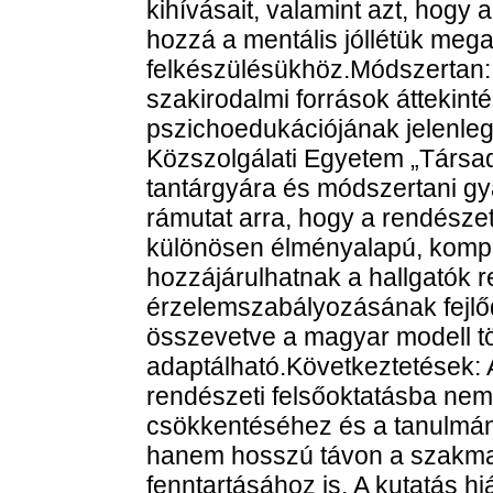
kihívásait, valamint azt, hogy
hozzá a mentális jóllétük mega
felkészülésükhöz.Módszertan:
szakirodalmi források áttekint
pszichoedukációjának jelenleg
Közszolgálati Egyetem „Társa
tantárgyára és módszertani gy
rámutat arra, hogy a rendész
különösen élményalapú, kompe
hozzájárulhatnak a hallgatók r
érzelemszabályozásának fejlő
összevetve a magyar modell t
adaptálható.Következtetések: 
rendészeti felsőoktatásba ne
csökkentéséhez és a tanulmány
hanem hosszú távon a szakma
fenntartásához is. A kutatás hi