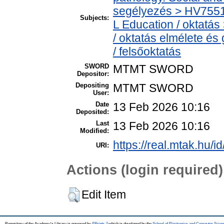
segélyezés > HV7551 
Subjects:
L Education / oktatás
/ oktatás elmélete é
/ felsőoktatás
SWORD
MTMT SWORD
Depositor:
Depositing
MTMT SWORD
User:
Date
13 Feb 2026 10:16
Deposited:
Last
13 Feb 2026 10:16
Modified:
https://real.mtak.hu/i
URI:
Actions (login required)
Edit Item
Repository of the Academy's Library is powered by
EPrints 3
which is developed by the
School of Electronics and Computer Scien