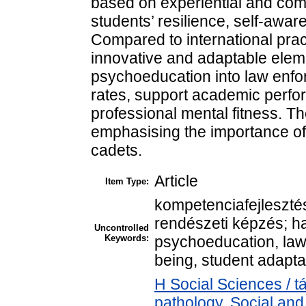
based on experiential and co
students’ resilience, self-awa
Compared to international pra
innovative and adaptable eleme
psychoeducation into law enfo
rates, support academic perfo
professional mental fitness. 
emphasising the importance of 
cadets.
Article
Item Type:
kompetenciafejlesztés
rendészeti képzés; ha
Uncontrolled
Keywords:
psychoeducation, law 
being, student adapt
H Social Sciences / 
pathology. Social and 