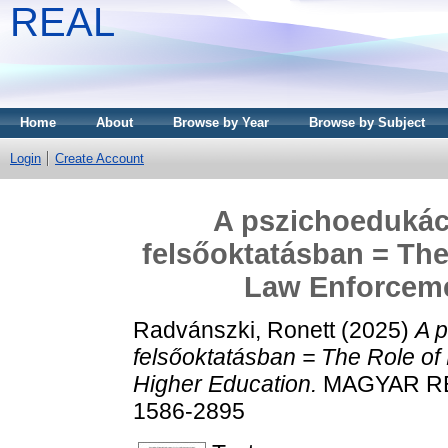
REAL
Home
About
Browse by Year
Browse by Subject
Login
Create Account
A pszichoedukáci
felsőoktatásban = The
Law Enforceme
Radvánszki, Ronett
(2025)
A p
felsőoktatásban = The Role o
Higher Education.
MAGYAR REN
1586-2895