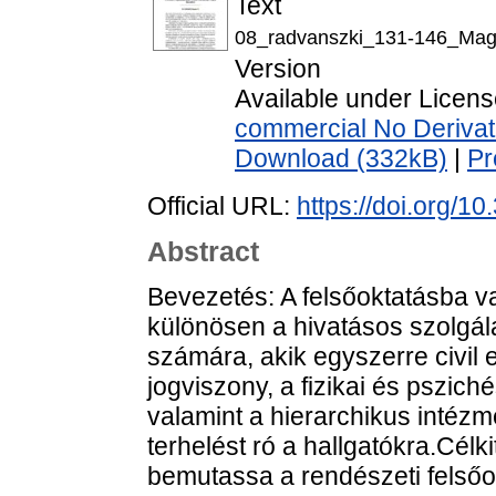
Text
08_radvanszki_131-146_Mag
Version
Available under Licen
commercial No Derivat
Download (332kB)
|
Pr
Official URL:
https://doi.org/1
Abstract
Bevezetés: A felsőoktatásba va
különösen a hivatásos szolgála
számára, akik egyszerre civil e
jogviszony, a fizikai és pszic
valamint a hierarchikus intézmé
terhelést ró a hallgatókra.Célk
bemutassa a rendészeti felsőo