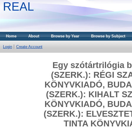
REAL
Home
About
Browse by Year
Browse by Subject
Login
Create Account
Egy szótártrilógia
(SZERK.): RÉGI S
KÖNYVKIADÓ, BUDAP
(SZERK.): KIHALT 
KÖNYVKIADÓ, BUDAP
(SZERK.): ELVESZT
TINTA KÖNYVKI