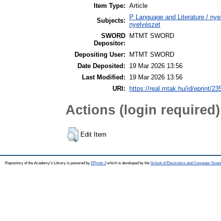
Item Type:
Article
P Language and Literature / nyel
Subjects:
nyelvészet
SWORD
MTMT SWORD
Depositor:
Depositing User:
MTMT SWORD
Date Deposited:
19 Mar 2026 13:56
Last Modified:
19 Mar 2026 13:56
URI:
https://real.mtak.hu/id/eprint/2
Actions (login required)
Edit Item
Repository of the Academy's Library is powered by
EPrints 3
which is developed by the
School of Electronics and Computer Scien