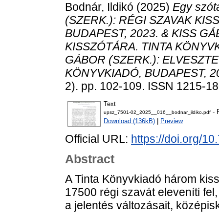
Bodnár, Ildikó
(2025)
Egy szót
(SZERK.): RÉGI SZAVAK KI
BUDAPEST, 2023. & KISS GÁ
KISSZÓTÁRA. TINTA KÖNYVK
GÁBOR (SZERK.): ELVESZTE
KÖNYVKIADÓ, BUDAPEST, 20
2). pp. 102-109. ISSN 1215-1
Text
- 
upsz_7501-02_2025__016__bodnar_ildiko.pdf
Download (136kB)
|
Preview
Official URL:
https://doi.org/1
Abstract
A Tinta Könyvkiadó három kis
17500 régi szavát eleveníti fel
a jelentés változásait, középi