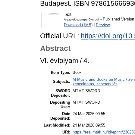
Budapest. ISBN 97861566693
Text
- Published Version
A-szulok-szerepe-5vn.pdf
Download (1MB)
|
Preview
Official URL:
https://doi.org/
Abstract
VI. évfolyam / 4.
Item Type:
Book
M Music and Books on Music / zene
Subjects:
zeneoktatás, zenetanulás
SWORD
MTMT SWORD
Depositor:
Depositing
MTMT SWORD
User:
Date
24 Mar 2026 09:55
Deposited:
Last Modified:
24 Mar 2026 09:55
URI:
https://real.mtak.hu/id/eprint/23623