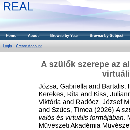
REAL
Home
About
Browse by Year
Browse by Subject
Login
Create Account
A szülők szerepe az a
virtuá
Józsa, Gabriella
and
Bartalis, 
Kerekes, Rita
and
Kiss, Julian
Viktória
and
Radócz, József M
and
Szűcs, Tímea
(2026)
A sz
valós és virtuális formájában.
M
Művészeti Akadémia Művészete