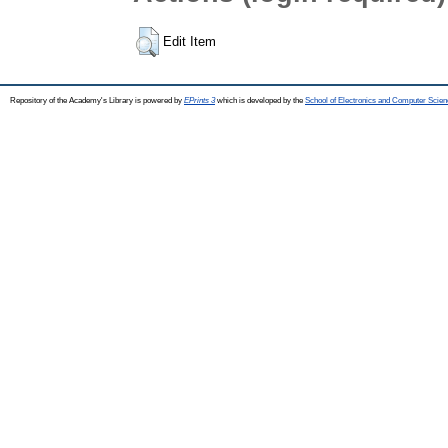
Edit Item
Repository of the Academy's Library is powered by
EPrints 3
which is developed by the
School of Electronics and Computer Scien