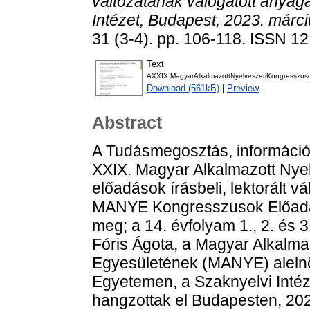
változatának válogatott anya
Intézet, Budapest, 2023. márc
31 (3-4). pp. 106-118. ISSN 1
Text
AXXIX.MagyarAlkalmazottNyelveszetiKongresszusone
Download (561kB)
|
Preview
Abstract
A Tudásmegosztás, információke
XXIX. Magyar Alkalmazott Nye
előadások írásbeli, lektorált v
MANYE Kongresszusok Előadása
meg; a 14. évfolyam 1., 2. és 
Fóris Ágota, a Magyar Alkalm
Egyesületének (MANYE) aleln
Egyetemen, a Szaknyelvi Int
hangzottak el Budapesten, 202