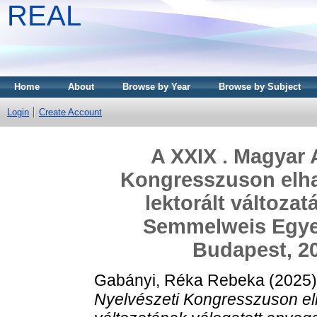
REAL
Home
About
Browse by Year
Browse by Subject
Login
Create Account
A XXIX . Magyar 
Kongresszuson elhan
lektorált változa
Semmelweis Egyet
Budapest, 20
Gabányi, Réka Rebeka
(2025
Nyelvészeti Kongresszuson elha