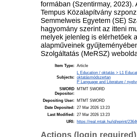
formában (Szentirmay, 2023).
Tempus Közalapítvány szponzor
Semmelweis Egyetem (SE) Szak
hagyomány szerint az itteni mu
melyek jelenleg is elérhetőek 
alapműveinek gyűjteményében
Szolgáltatás (MeRSZ) webolda
Item Type:
Article
L Education / oktatás > L1 Educat
Subjects:
oktatásmódszertan
P Language and Literature / nyelvé
SWORD
MTMT SWORD
Depositor:
Depositing User:
MTMT SWORD
Date Deposited:
27 Mar 2026 13:23
Last Modified:
27 Mar 2026 13:23
URI:
https://real.mtak.hu/id/eprint/236
Actions (login required)