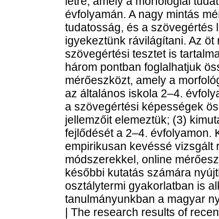
létre, amely a morfológiai tuda
évfolyamán. A nagy mintás mér
tudatosság, és a szövegértés 
igyekeztünk rávilágítani. Az ö
szövegértési tesztet is tartal
három pontban foglalhatjuk öss
mérőeszközt, amely a morfoló
az általános iskola 2–4. évfol
a szövegértési képességek öss
jellemzőit elemeztük; (3) kim
fejlődését a 2–4. évfolyamon.
empirikusan kevéssé vizsgált 
módszerekkel, online mérőeszk
későbbi kutatás számára nyújt
osztálytermi gyakorlatban is a
tanulmányunkban a magyar nye
| The research results of rece