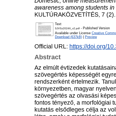
Domestic, online measurement 
awareness among students in 
KULTÚRAKÖZVETÍTÉS, 7 (2). 
Text
- Published Version
SJVSz2024II_v2.pdf
Available under License
Creative Common
Download (637kB)
|
Preview
Official URL:
https://doi.org/1
Abstract
Az elmúlt évtizedek kutatásai
szövegértés képességét egyre
rendszerként értelmezik. Tanu
környezetben, magyar nyelven 
szövegértés az olvasási képe
fontos tényező, a morfológiai 
kutatás elsődleges célja az v