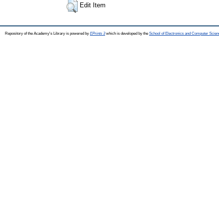
Edit Item
Repository of the Academy's Library is powered by
EPrints 3
which is developed by the
School of Electronics and Computer Scien