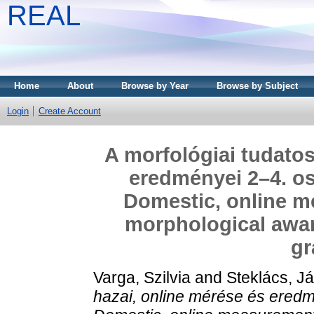
REAL
Home
About
Browse by Year
Browse by Subject
Login
Create Account
A morfológiai tudatos
eredményei 2–4. os
Domestic, online m
morphological awa
gr
Varga, Szilvia
and
Steklács, J
hazai, online mérése és eredm