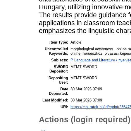
Hungary, utilizing innovative 
The results provide guidance f
applications in classroom teach
emphasizes the linguistic char
Item Type:
Article
Uncontrolled
morphological awareness , online m
Keywords:
online mérőeszköz, olvasási képess
Subjects:
P Language and Literature / nyelvész
SWORD
MTMT SWORD
Depositor:
Depositing
MTMT SWORD
User:
Date
30 Mar 2026 07:09
Deposited:
Last Modified:
30 Mar 2026 07:09
URI:
https://real.mtak.hu/id/eprint/23647
Actions (login required)