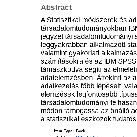
Abstract
A Statisztikai módszerek és a
társadalomtudományokban IBM
jegyzet társadalomtudományi s
leggyakrabban alkalmazott stati
valamint gyakorlati alkalmazás
számításokra és az IBM SPSS 
támaszkodva segíti az elmélet
adatelemzésben. Áttekinti az al
adatkezelés főbb lépéseit, val
elemzések legfontosabb típusai
társadalomtudományi felhasznál
módon támogassa az önálló ad
a statisztikai eszközök tudato
Item Type:
Book