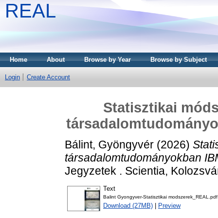
REAL
Home
About
Browse by Year
Browse by Subject
Login
Create Account
Statisztikai mód
társadalomtudományo
Bálint, Gyöngyvér
(2026)
Stat
társadalomtudományokban IBM
Jegyzetek . Scientia, Kolozsv
Text
Balint Gyongyver-Statisztikai modszerek_REAL.pdf
Download (27MB)
|
Preview