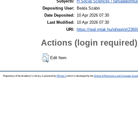
Subjects:
H Social Sciences / társadalomtud
Depositing User:
Beáta Szabó
Date Deposited:
10 Apr 2026 07:30
Last Modified:
10 Apr 2026 07:30
URI:
https://real.mtak.hu/id/eprint/2369
Actions (login required)
Edit Item
Repository of the Academy's Library is powered by
EPrints 3
which is developed by the
School of Electronics and Computer Scien