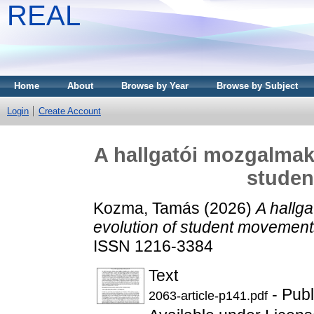
REAL
Home
About
Browse by Year
Browse by Subject
Login
Create Account
A hallgatói mozgalmak 
stude
Kozma, Tamás
(2026)
A hallg
evolution of student movement
ISSN 1216-3384
Text
- Publ
2063-article-p141.pdf