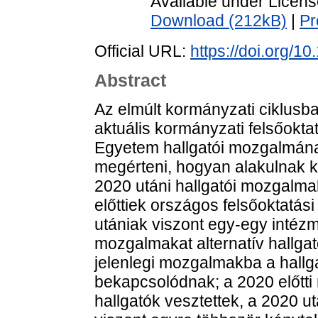
Available under Licen
Download (212kB)
|
Pr
Official URL:
https://doi.org/
Abstract
Az elmúlt kormányzati ciklusb
aktuális kormányzati felsőoktat
Egyetem hallgatói mozgalmána
megérteni, hogyan alakulnak k
2020 utáni hallgatói mozgalma
előttiek országos felsőoktatás
utániak viszont egy-egy intéz
mozgalmakat alternatív hallga
jelenlegi mozgalmakba a hallg
bekapcsolódnak; a 2020 előtt
hallgatók vesztettek, a 2020 