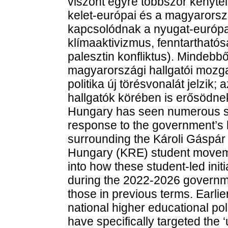
viszont egyre többször kényte
kelet-európai és a magyarors
kapcsolódnak a nyugat-európai
klímaaktivizmus, fenntarthatósá
palesztin konfliktus). Mindebb
magyarországi hallgatói mozga
politika új törésvonalát jelzik
hallgatók körében is erősödne
Hungary has seen numerous s
response to the government’s 
surrounding the Károli Gáspár
Hungary (KRE) student movement
into how these student-led ini
during the 2022-2026 governme
those in previous terms. Earli
national higher educational p
have specifically targeted the 