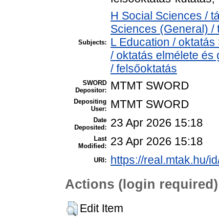
H Social Sciences / 
Sciences (General) /
L Education / oktatás
Subjects:
/ oktatás elmélete é
/ felsőoktatás
SWORD
MTMT SWORD
Depositor:
Depositing
MTMT SWORD
User:
Date
23 Apr 2026 15:18
Deposited:
Last
23 Apr 2026 15:18
Modified:
https://real.mtak.hu/i
URI:
Actions (login required)
Edit Item