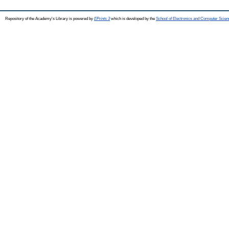
Repository of the Academy's Library is powered by
EPrints 3
which is developed by the
School of Electronics and Computer Scien