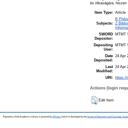
és ritkaságára, hiszen
Item Type:
Article
B Philo
Subjects:
Z Bibli
Informa
SWORD
MTMT
Depositor:
Depositing
MTMT
User:
Date
24 Apr 
Deposited:
Last
24 Apr 
Modified:
URI:
https:/
Actions (login requ
Edit Item
Repository of the Academy's Library is powered by
EPrints 3
which is developed by the
School of Electronics and Computer Scien