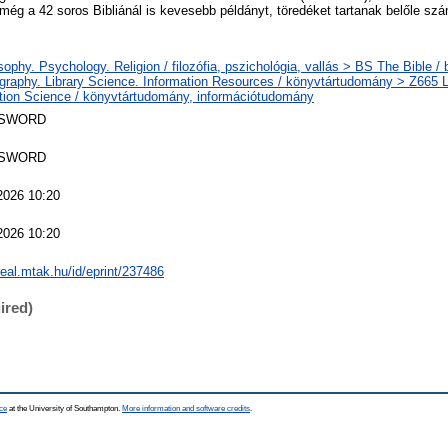
 még a 42 soros Bibliánál is kevesebb példányt, töredéket tartanak belőle sz
sophy. Psychology. Religion / filozófia, pszichológia, vallás > BS The Bible / 
ography. Library Science. Information Resources / könyvtártudomány > Z665 L
tion Science / könyvtártudomány, információtudomány
 SWORD
 SWORD
2026 10:20
2026 10:20
/real.mtak.hu/id/eprint/237486
ired)
ce
at the University of Southampton.
More information and software credits
.