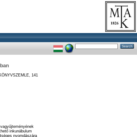
rban
ÖNYVSZEMLE, 141
ikvagyűjteményének
thető inkunábulum
ehetséges nyomdászára