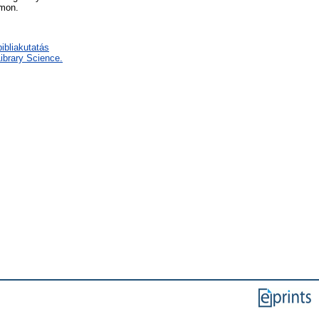
ámon.
bibliakutatás
ibrary Science.