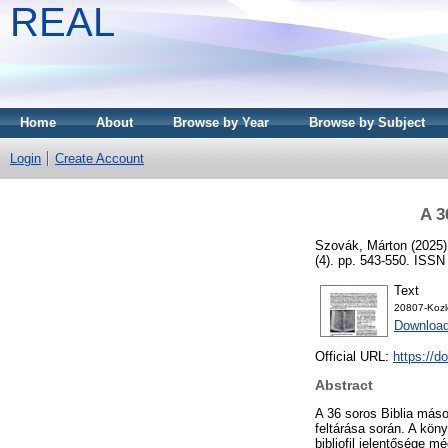
REAL
Home
About
Browse by Year
Browse by Subject
Login
Create Account
A 3
Szovák, Márton
(2025
(4). pp. 543-550. ISS
Text
20807-Kozl
Downloa
Official URL:
https://d
Abstract
A 36 soros Biblia más
feltárása során. A kö
bibliofil jelentősége 