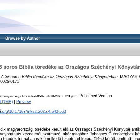
Browse by Author
6 soros Biblia töredéke az Országos Széchényi Könyvtá
)
A 36 soros Biblia töredéke az Országos Széchényi Könyvtárban.
MAGYAR K
N 0025-0171
- Published Version
emenyszovegeArticleText-85873-1-10-20260123.pdf
d (1MB)
|
Preview
oi.org/10.17167/mksz.2025.4.543-550
odik magyarországi töredéke került elő az Országos Széchényi Könyvtár ant
nyvnyomtatás kezdetéről származó, akár magához Johannes Gutenberghez kö
még töredék formában is kiemelkedő tekintettel korára (1460 körül), említett l