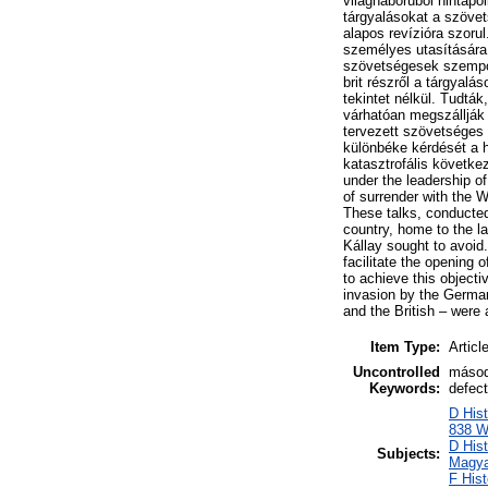
világháborúból hintapo
tárgyalásokat a szövet
alapos revízióra szoru
személyes utasítására,
szövetségesek szempon
brit részről a tárgyal
tekintet nélkül. Tudták
várhatóan megszállják 
tervezett szövetséges
különbéke kérdését a 
katasztrofális követk
under the leadership of
of surrender with the 
These talks, conducted 
country, home to the l
Kállay sought to avoid
facilitate the opening
to achieve this object
invasion by the German
and the British – were 
Item Type:
Articl
Uncontrolled
másodi
Keywords:
defect
D Hist
838 Wo
D His
Subjects:
Magya
F His