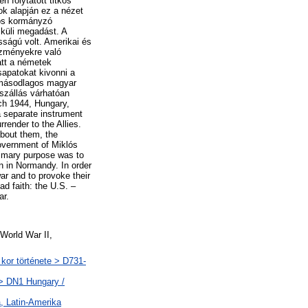
 folytatott titkos
ok alapján ez a nézet
lós kormányzó
lküli megadást. A
ságú volt. Amerikai és
kezményekre való
iatt a németek
sapatokat kivonni a
t másodlagos magyar
szállás várhatóan
ch 1944, Hungary,
a separate instrument
render to the Allies.
about them, the
government of Miklós
rimary purpose was to
n in Normandy. In order
ar and to provoke their
d faith: the U.S. –
ar.
World War II,
 kor története > D731-
 > DN1 Hungary /
, Latin-Amerika