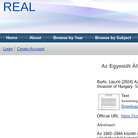
REAL
Home
About
Browse by Year
Browse by Subject
Login
Create Account
Az Egyesült Ál
Borhi, László
(2024)
Az
Invasion of Hungary.
SZ
Text
Szazadveg
Download
Official URL:
https://s
Abstract
Az 1942–1944 közötti i