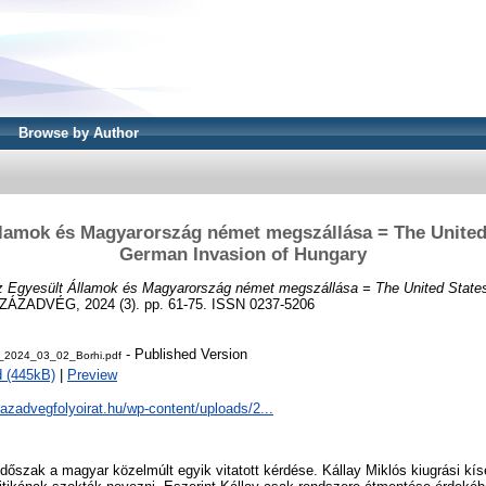
Browse by Author
lamok és Magyarország német megszállása = The United
German Invasion of Hungary
 Egyesült Államok és Magyarország német megszállása = The United State
ÁZADVÉG, 2024 (3). pp. 61-75. ISSN 0237-5206
- Published Version
_2024_03_02_Borhi.pdf
 (445kB)
|
Preview
zazadvegfolyoirat.hu/wp-content/uploads/2...
dőszak a magyar közelmúlt egyik vitatott kérdése. Kállay Miklós kiugrási kís