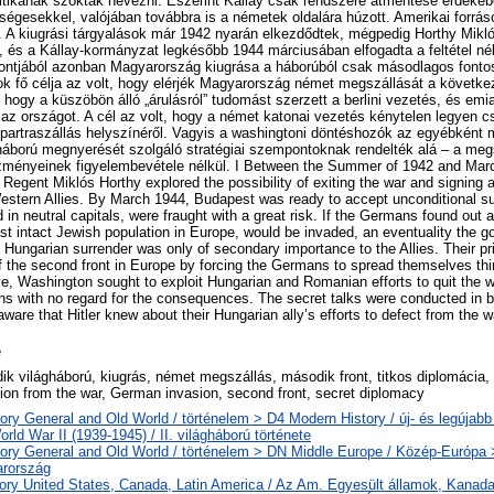
litikának szokták nevezni. Eszerint Kállay csak rendszere átmentése érdekében
ségesekkel, valójában továbbra is a németek oldalára húzott. Amerikai forrás
l. A kiugrási tárgyalások már 1942 nyarán elkezdődtek, mégpedig Horthy Mik
 és a Kállay-kormányzat legkésőbb 1944 márciusában elfogadta a feltétel né
tjából azonban Magyarország kiugrása a háborúból csak másodlagos fontos
ások fő célja az volt, hogy elérjék Magyarország német megszállását a követ
, hogy a küszöbön álló „árulásról” tudomást szerzett a berlini vezetés, és em
az országot. A cél az volt, hogy a német katonai vezetés kénytelen legyen c
 partraszállás helyszínéről. Vagyis a washingtoni döntéshozók az egyébkén
háború megnyerését szolgáló stratégiai szempontoknak rendelték alá – a meg
ezményeinek figyelembevétele nélkül. I Between the Summer of 1942 and Mar
 Regent Miklós Horthy explored the possibility of exiting the war and signing 
Western Allies. By March 1944, Budapest was ready to accept unconditional sur
in neutral capitals, were fraught with a great risk. If the Germans found out 
ast intact Jewish population in Europe, would be invaded, an eventuality the 
. Hungarian surrender was only of secondary importance to the Allies. Their p
 of the second front in Europe by forcing the Germans to spread themselves thi
ive, Washington sought to exploit Hungarian and Romanian efforts to quit the w
s with no regard for the consequences. The secret talks were conducted in ba
aware that Hitler knew about their Hungarian ally’s efforts to defect from the w
e
k világháború, kiugrás, német megszállás, második front, titkos diplomácia, 
ion from the war, German invasion, second front, secret diplomacy
ory General and Old World / történelem > D4 Modern History / új- és legújabb
rld War II (1939-1945) / II. világháború története
tory General and Old World / történelem > DN Middle Europe / Közép-Európa
rország
tory United States, Canada, Latin America / Az Am. Egyesült államok, Kanada