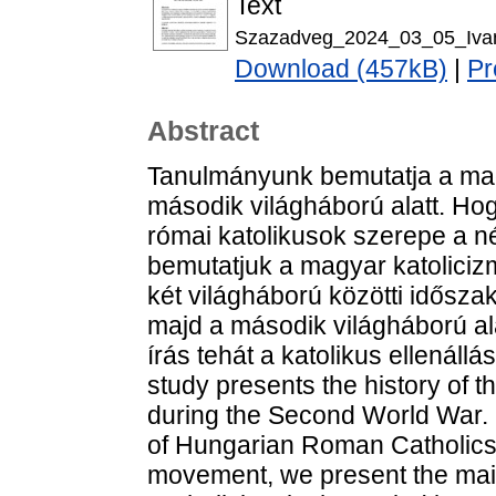
Text
Szazadveg_2024_03_05_Ivan
Download (457kB)
|
Pr
Abstract
Tanulmányunk bemutatja a magya
második világháború alatt. Ho
római katolikusok szerepe a n
bemutatjuk a magyar katoliciz
két világháború közötti időszak
majd a második világháború ala
írás tehát a katolikus ellenáll
study presents the history of 
during the Second World War. I
of Hungarian Roman Catholics 
movement, we present the main