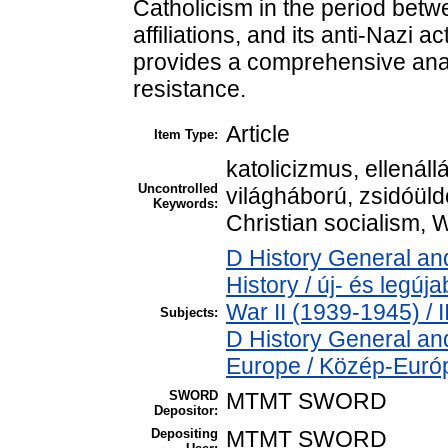
Catholicism in the period betw
affiliations, and its anti-Nazi a
provides a comprehensive analy
resistance.
Article
Item Type:
katolicizmus, ellenál
Uncontrolled
világháború, zsidóüld
Keywords:
Christian socialism, W
D History General an
History / új- és legú
War II (1939-1945) / I
Subjects:
D History General an
Europe / Közép-Euró
SWORD
MTMT SWORD
Depositor:
Depositing
MTMT SWORD