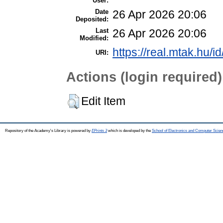
User:
Date
26 Apr 2026 20:06
Deposited:
Last
26 Apr 2026 20:06
Modified:
https://real.mtak.hu/i
URI:
Actions (login required)
Edit Item
Repository of the Academy's Library is powered by
EPrints 3
which is developed by the
School of Electronics and Computer Scien