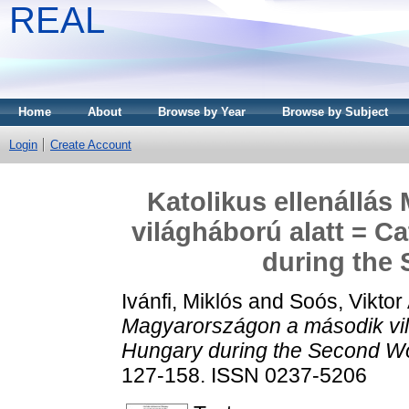
REAL
Home
About
Browse by Year
Browse by Subject
Login
Create Account
Katolikus ellenállá
világháború alatt = C
during the
Ivánfi, Miklós
and
Soós, Viktor 
Magyarországon a második vilá
Hungary during the Second Wo
127-158. ISSN 0237-5206