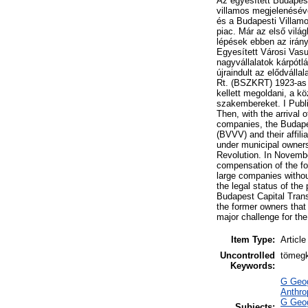
Az egyesített Budapest
villamos megjelenéséve
és a Budapesti Villamos
piac. Már az első világ
lépések ebben az irány
Egyesített Városi Vas
nagyvállalatok kárpótl
újraindult az elődvál
Rt. (BSZKRT) 1923-as 
kellett megoldani, a kö
szakembereket. I Publi
Then, with the arrival 
companies, the Budape
(BVVV) and their affil
under municipal ownersh
Revolution. In Novemb
compensation of the fo
large companies withou
the legal status of th
Budapest Capital Trans
the former owners that
major challenge for the
Item Type:
Article
Uncontrolled
tömegk
Keywords:
G Geog
Anthro
G Geog
Subjects: