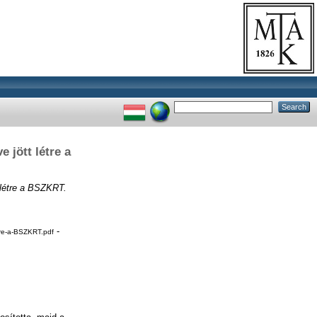
jött létre a
létre a BSZKRT.
-
re-a-BSZKRT.pdf