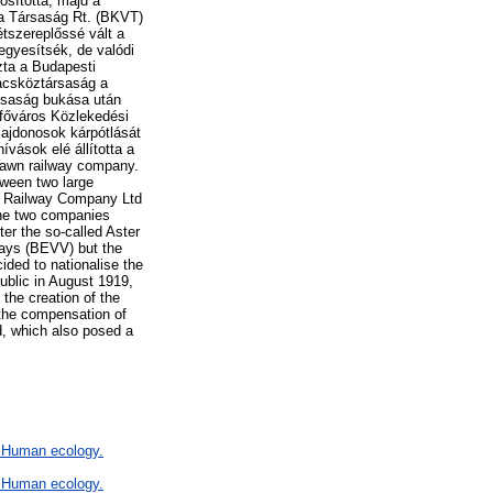
osította, majd a
ya Társaság Rt. (BKVT)
kétszereplőssé vált a
 egyesítsék, de valódi
zta a Budapesti
nácsköztársaság a
ársaság bukása után
sfőváros Közlekedési
lajdonosok kárpótlását
ívások elé állította a
drawn railway company.
etween two large
y Railway Company Ltd
 the two companies
ter the so-called Aster
ways (BEVV) but the
ded to nationalise the
ublic in August 1919,
the creation of the
 the compensation of
d, which also posed a
F Human ecology.
F Human ecology.