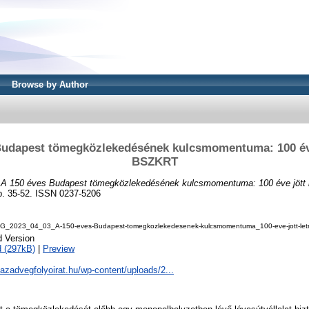
Browse by Author
Budapest tömegközlekedésének kulcsmomentuma: 100 éve 
BSZKRT
)
A 150 éves Budapest tömegközlekedésének kulcsmomentuma: 100 éve jött 
. 35-52. ISSN 0237-5206
_2023_04_03_A-150-eves-Budapest-tomegkozlekedesenek-kulcsmomentuma_100-eve-jott-let
d Version
 (297kB)
|
Preview
zazadvegfolyoirat.hu/wp-content/uploads/2...