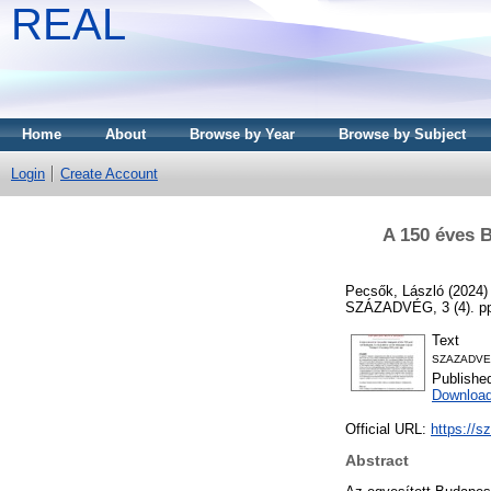
REAL
Home
About
Browse by Year
Browse by Subject
Login
Create Account
A 150 éves 
Pecsők, László
(2024
SZÁZADVÉG, 3 (4). pp
Text
SZAZADVEG
Publishe
Download
Official URL:
https://s
Abstract