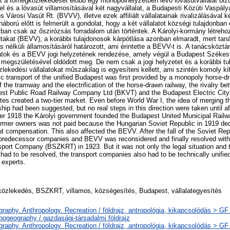
 a tömegközlekedését előbb egy monopolhelyzetben lévő lóvasútvállalat bizt
l és a lóvasút villamosításával két nagyvállalat, a Budapesti Közúti Vaspál
 Városi Vasút Rt. (BVVV), illetve ezek affiliált vállalatainak rivalizálásával 
háború előtt is felmerült a gondolat, hogy a két vállalatot községi tulajdonban
ban csak az őszirózsás forradalom után történtek. A Károlyi-kormány létreho
utakat (BEVV), a korábbi tulajdonosok kárpótlása azonban elmaradt, mert ta
ás nélküli államosításáról határozott, ami érintette a BEVV-t is. A tanácsközt
lalatok és a BEVV jogi helyzetének rendezése, amely végül a Budapest Széke
megszületésével oldódott meg. De nem csak a jogi helyzetet és a korábbi tu
zlekedési vállalatokat műszakilag is egyesíteni kellett, ami szintén komoly kih
c transport of the unified Budapest was first provided by a monopoly horse-
of the tramway and the electrification of the horse-drawn railway, the rivalry b
st Public Road Railway Company Ltd (BKVT) and the Budapest Electric Cit
iates created a two-tier market. Even before World War I, the idea of merging
ip had been suggested, but no real steps in this direction were taken until af
er 1918 the Károlyi government founded the Budapest United Municipal Rail
rmer owners was not paid because the Hungarian Soviet Republic in 1919 deci
t compensation. This also affected the BEVV. After the fall of the Soviet Rep
e predecessor companies and BEVV was reconsidered and finally resolved with 
port Company (BSZKRT) in 1923. But it was not only the legal situation and
 had to be resolved, the transport companies also had to be technically unifie
 experts.
özlekedés, BSZKRT, villamos, községesítés, Budapest, vállalategyesítés
raphy. Anthropology. Recreation / földrajz, antropológia, kikapcsolódás > G
pogeography / gazdasági-társadalmi földrajz
raphy. Anthropology. Recreation / földrajz, antropológia, kikapcsolódás > G