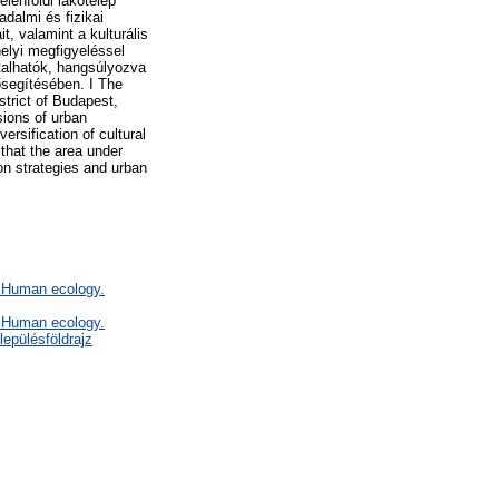
lenföldi lakótelep
adalmi és fizikai
t, valamint a kulturális
helyi megfigyeléssel
ztalhatók, hangsúlyozva
ősegítésében. I The
strict of Budapest,
sions of urban
ersification of cultural
that the area under
on strategies and urban
F Human ecology.
F Human ecology.
epülésföldrajz