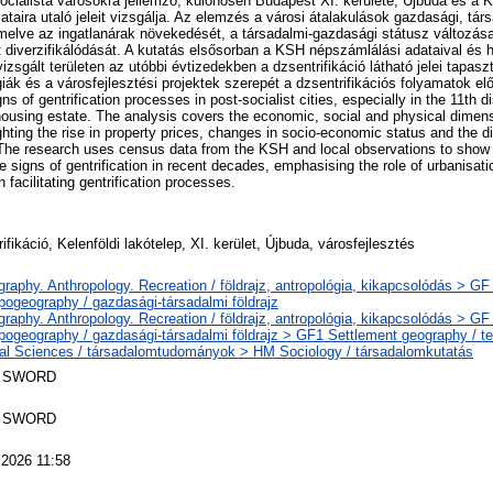
cialista városokra jellemző, különösen Budapest XI. kerülete, Újbuda és a Ke
ataira utaló jeleit vizsgálja. Az elemzés a városi átalakulások gazdasági, társ
iemelve az ingatlanárak növekedését, a társadalmi-gazdasági státusz változásai
at diverzifikálódását. A kutatás elsősorban a KSH népszámlálási adataival és 
izsgált területen az utóbbi évtizedekben a dzsentrifikáció látható jelei tapas
giák és a városfejlesztési projektek szerepét a dzsentrifikációs folyamatok el
s of gentrification processes in post-socialist cities, especially in the 11th di
ousing estate. The analysis covers the economic, social and physical dimen
ghting the rise in property prices, changes in socio-economic status and the div
 The research uses census data from the KSH and local observations to show 
 signs of gentrification in recent decades, emphasising the role of urbanisati
 facilitating gentrification processes.
ifikáció, Kelenföldi lakótelep, XI. kerület, Újbuda, városfejlesztés
raphy. Anthropology. Recreation / földrajz, antropológia, kikapcsolódás > G
pogeography / gazdasági-társadalmi földrajz
raphy. Anthropology. Recreation / földrajz, antropológia, kikapcsolódás > G
pogeography / gazdasági-társadalmi földrajz > GF1 Settlement geography / tel
al Sciences / társadalomtudományok > HM Sociology / társadalomkutatás
 SWORD
 SWORD
 2026 11:58