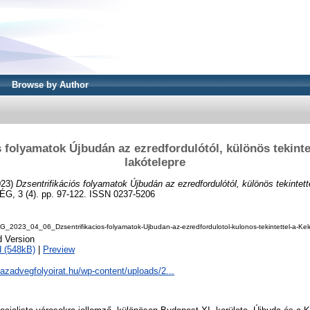
Browse by Author
s folyamatok Újbudán az ezredfordulótól, különös tekintet
lakótelepre
023)
Dzsentrifikációs folyamatok Újbudán az ezredfordulótól, különös tekintette
 3 (4). pp. 97-122. ISSN 0237-5206
023_04_06_Dzsentrifikacios-folyamatok-Ujbudan-az-ezredfordulotol-kulonos-tekintettel-a-Kelen
d Version
 (548kB)
|
Preview
zazadvegfolyoirat.hu/wp-content/uploads/2...