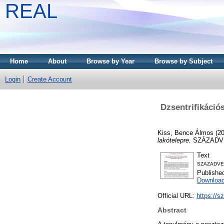
REAL
Home
About
Browse by Year
Browse by Subject
Login
Create Account
Dzsentrifikáció
Kiss, Bence Álmos
(2
lakótelepre.
SZÁZADVÉG,
Text
SZAZADVEG_2
Publishe
Download
Official URL:
https://s
Abstract