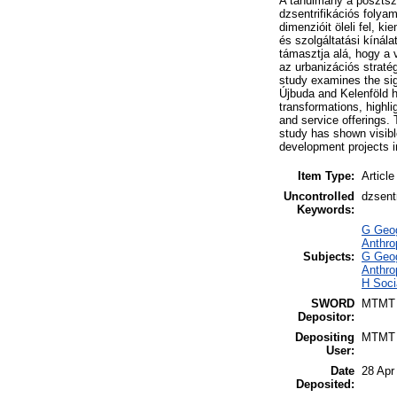
A tanulmány a posztszo
dzsentrifikációs folyam
dimenzióit öleli fel, k
és szolgáltatási kínál
támasztja alá, hogy a v
az urbanizációs straté
study examines the sign
Újbuda and Kelenföld h
transformations, highli
and service offerings.
study has shown visible
development projects in
Item Type:
Article
Uncontrolled
dzsentr
Keywords:
G Geog
Anthro
Subjects:
G Geog
Anthro
H Soci
SWORD
MTMT
Depositor:
Depositing
MTMT
User:
Date
28 Apr
Deposited: