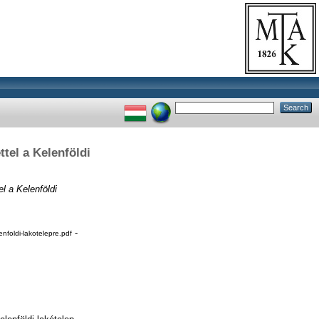
tel a Kelenföldi
l a Kelenföldi
-
foldi-lakotelepre.pdf