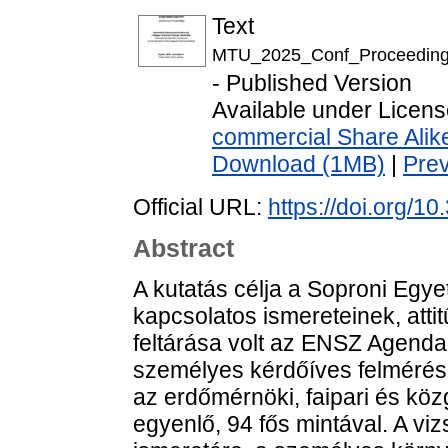
Text
MTU_2025_Conf_Proceedin
- Published Version
Available under Licen
commercial Share Alik
Download (1MB)
|
Pre
Official URL:
https://doi.org/
Abstract
A kutatás célja a Soproni Egye
kapcsolatos ismereteinek, atti
feltárása volt az ENSZ Agenda
személyes kérdőíves felmérésb
az erdőmérnöki, faipari és kö
egyenlő, 94 fős mintával. A viz