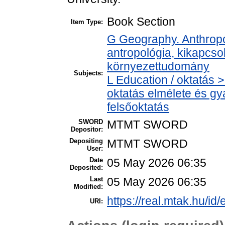
Book Section
Item Type:
G Geography. Anthropol
antropológia, kikapcs
környezettudomány
Subjects:
L Education / oktatás >
oktatás elmélete és gy
felsőoktatás
SWORD
MTMT SWORD
Depositor:
Depositing
MTMT SWORD
User:
Date
05 May 2026 06:35
Deposited:
Last
05 May 2026 06:35
Modified:
https://real.mtak.hu/id
URI: