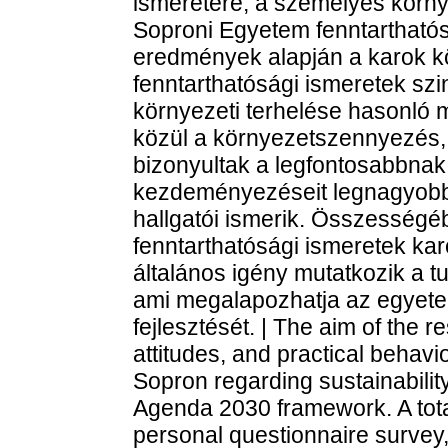
ismeretére, a személyes környe
Soproni Egyetem fenntarthatós
eredmények alapján a karok k
fenntarthatósági ismeretek szi
környezeti terhelése hasonló 
közül a környezetszennyezés,
bizonyultak a legfontosabbnak
kezdeményezéseit legnagyobb
hallgatói ismerik. Összességéb
fenntarthatósági ismeretek kar
általános igény mutatkozik a 
ami megalapozhatja az egyete
fejlesztését. | The aim of the
attitudes, and practical behavio
Sopron regarding sustainability
Agenda 2030 framework. A total
personal questionnaire survey,