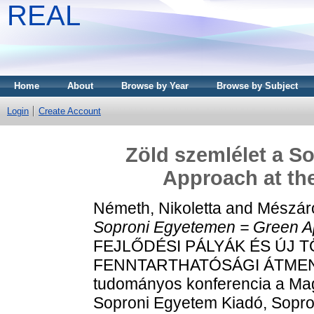
REAL
Home
About
Browse by Year
Browse by Subject
Login
Create Account
Zöld szemlélet a S
Approach at the
Németh, Nikoletta
and
Mészáro
Soproni Egyetemen = Green App
FEJLŐDÉSI PÁLYÁK ÉS ÚJ 
FENNTARTHATÓSÁGI ÁTMENE
tudományos konferencia a Ma
Soproni Egyetem Kiadó, Sopr