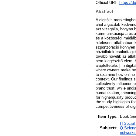
Official URL:
https://d
Abstract
A digitális marketingb
ahol a gazdák kedvenc
azt vizsgálja, hogyan 
kommunikációja a bizal
és a közösségi médiáb
hitelesen, átláthatóan
szponzoráció könnyen e
háziállatok családtag
tovább növelik az átlá
nem kiegészítő elem, 
alapfeltétele. | In digi
where owners make heal
to examine how online 
context. Our findings 
collectively influence
brand trust, while und
humanization, meaning
for higherquality produ
the study highlights th
competitiveness of dig
Item Type:
Book Sec
H Social
Subjects:
Q Scienc
networks