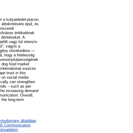
n a kutyaeledel-piacon,
áttekintésére épül, és
uenszerek
yilvános értékelések
 döntéseket. A
lölt vagy túl intenzív
ó”, vagyis a
i igény növekedése —
á, hogy a hitelesség
ú versenyképességének
the dog food market
international sources
e trust in this
d on social media
ically can strengthen
ends – such as pet
 the increasing demand
munication. Overall,
r the long-term
omtudomány általában
65 Communication
 társadalom