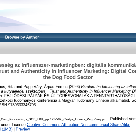
Browse by Author
esség az influenszer-marketingben: digitális kommuniká
rust and Authenticity in Influencer Marketing: Digital C
the Dog Food Sector
cs, Rita
and
Papp-Váry, Árpád Ferenc
(2026)
Bizalom és hitelesség az influ
 a kutyaeledel szektorban = Trust and Authenticity in Influencer Marketing: D
n: FEJLŐDÉSI PÁLYÁK ÉS ÚJ TÖRÉSVONALAK A FENNTARTHATÓSÁGI
közi tudományos konferencia a Magyar Tudomány Ünnepe alkalmából. So
 ISBN 9789633345795
- Published Ver
Conf_Proceedings_SOE_LKK_pp.492-509_Csotya_Lukacs_Papp-Vary.pdf
e under License
Creative Commons Attribution Non-commercial Share Alike
.
d (1MB)
|
Preview