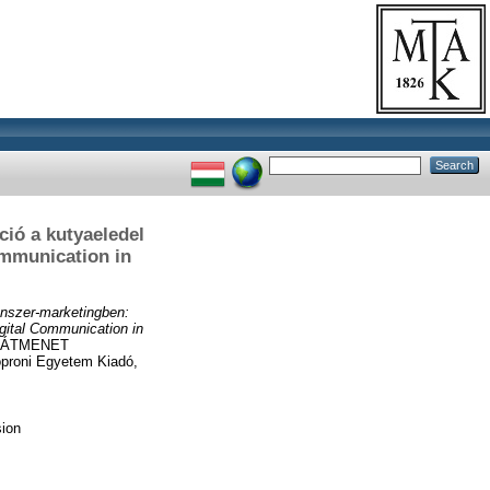
ció a kutyaeledel
ommunication in
enszer-marketingben:
igital Communication in
 ÁTMENET
proni Egyetem Kiadó,
sion