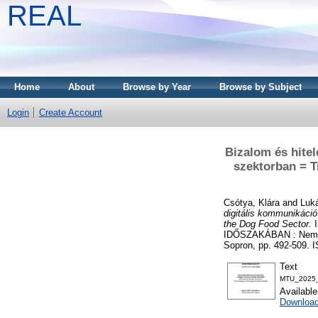
REAL
Home
About
Browse by Year
Browse by Subject
Login
Create Account
Bizalom és hitel
szektorban = T
Csótya, Klára
and
Luká
digitális kommunikáció
the Dog Food Sector.
I
IDŐSZAKÁBAN : Nemzet
Sopron, pp. 492-509.
Text
MTU_2025_
Availabl
Downloa