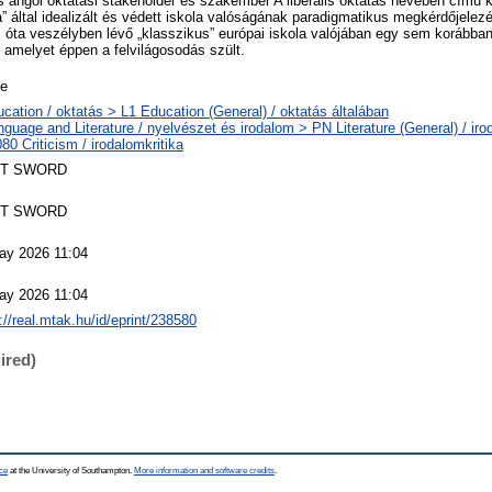
s angol oktatási stakeholder és szakember A liberális oktatás nevében című k
” által idealizált és védett iskola valóságának paradigmatikus megkérdőjelezé
s óta veszélyben lévő „klasszikus” európai iskola valójában egy sem korább
amelyet éppen a felvilágosodás szült.
le
cation / oktatás > L1 Education (General) / oktatás általában
guage and Literature / nyelvészet és irodalom > PN Literature (General) / iro
0 Criticism / irodalomkritika
T SWORD
T SWORD
ay 2026 11:04
ay 2026 11:04
://real.mtak.hu/id/eprint/238580
ired)
ce
at the University of Southampton.
More information and software credits
.