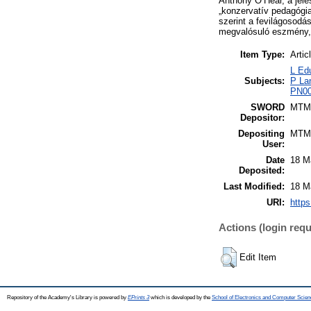
Anthony O’Hear, a jele
„konzervatív pedagógia
szerint a fevilágosodá
megvalósuló eszmény, 
Item Type:
Artic
L Edu
Subjects:
P Lan
PN008
SWORD
MTM
Depositor:
Depositing
MTM
User:
Date
18 M
Deposited:
Last Modified:
18 M
URI:
https
Actions (login requ
Edit Item
Repository of the Academy's Library is powered by
EPrints 3
which is developed by the
School of Electronics and Computer Scien