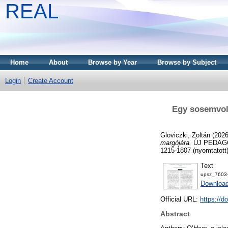
REAL
Home
About
Browse by Year
Browse by Subject
Login
Create Account
Egy sosemvolt
Gloviczki, Zoltán
(202
margójára.
ÚJ PEDAGÓ
1215-1807 (nyomtatott)
Text
upsz_7603-
Download
Official URL:
https://d
Abstract