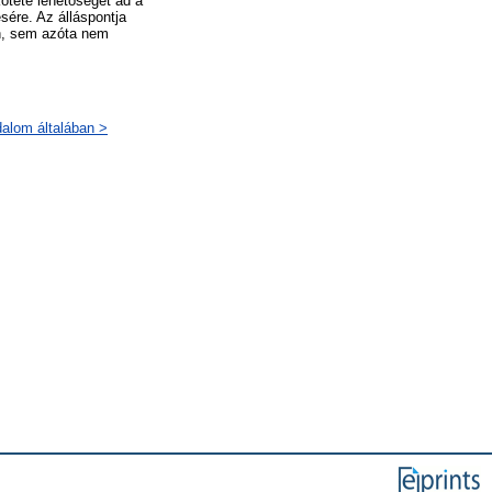
ötete lehetőséget ad a
sére. Az álláspontja
an, sem azóta nem
dalom általában >