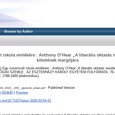
Browse by Author
 iskola emlékére : Anthony O’Hear „A liberális oktatás
kötetének margójára
6)
Egy sosemvolt iskola emlékére : Anthony O’Hear „A liberális oktatás nevé
GIAI SZEMLE : AZ ESZTERHÁZY KÁROLY EGYETEM FOLYÓIRATA, 76 (3-4
; 1788-2400 (elektronikus)
- Published Version
04_2026__006__gloviczki_zoltan.pdf
 (914kB)
|
Preview
oi.org/10.71157/upsz.2026.03-04.01