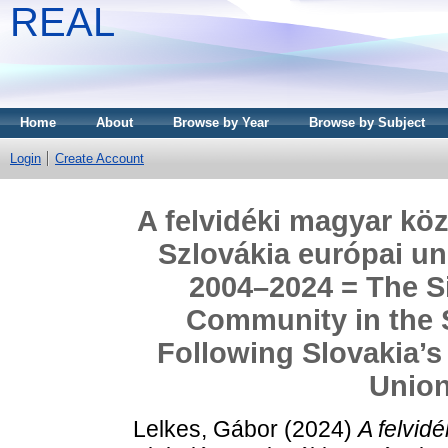
REAL
Home
About
Browse by Year
Browse by Subject
Login
Create Account
A felvidéki magyar kö
Szlovákia európai un
2004–2024 = The Si
Community in the S
Following Slovakia’s
Union
Lelkes, Gábor
(2024)
A felvid