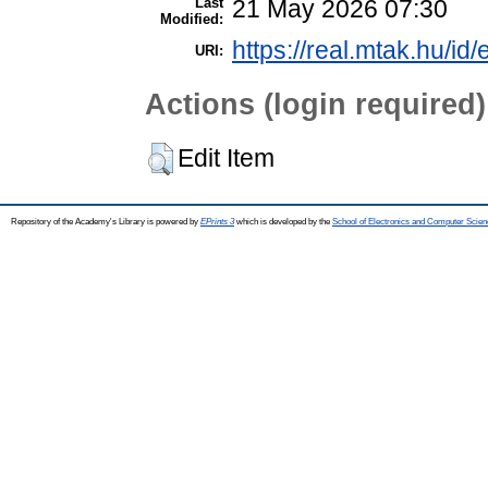
Last
21 May 2026 07:30
Modified:
https://real.mtak.hu/id
URI:
Actions (login required)
Edit Item
Repository of the Academy's Library is powered by
EPrints 3
which is developed by the
School of Electronics and Computer Scien