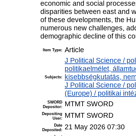
economic and social processe
disparities between east and we
of these developments, the Hun
numerous new challenges, addre
demographic decline of this c
Article
Item Type:
J Political Science / pol
politikaelmélet, állam
kisebbségkutatás, nem
Subjects:
J Political Science / pol
(Europe) / politikai i
SWORD
MTMT SWORD
Depositor:
Depositing
MTMT SWORD
User:
Date
21 May 2026 07:30
Deposited: