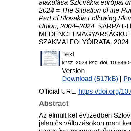
alakulása Szlovákia európai u
2024 = The Situation of the H
Part of Slovakia Following Slo
Union, 2004–2024.
KÁRPÁT-H
MEDENCEI MAGYARSÁGKUTA
SZAKMAI FOLYÓIRATA, 2024 (
Text
khsz_2024-ksz_doi_10-64605
Version
Download (517kB)
|
Pr
Official URL:
https://doi.org/
Abstract
Az elmúlt két évtizedben Szlo
jelentős változásokon ment ker
nagysága megugrott (különösen