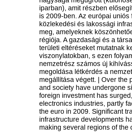
iparban), amit részben előseg
is 2009-ben. Az európai uniós 
közlekedési és lakossági infra
meg, amelyeknek köszönhetően
régiója. A gazdasági és a társ
területi eltéréseket mutatnak 
viszonylatokban, s ezen folya
nemzetrész számos új kihívás
megoldása létkérdés a nemzet
megállítása végett. | Over th
and society have undergone si
foreign investment has surged,
electronics industries, partly f
the euro in 2009. Significant tr
infrastructure developments 
making several regions of the 