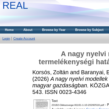
REAL
Home
About
Browse by Year
Browse by Subject
Login
Create Account
A nagy nyelvi 
termelékenységi hat
Korsós, Zoltán
and
Baranyai, 
(2026)
A nagy nyelvi modellek 
magyar gazdaságban.
KÖZGAZ
543. ISSN 0023-4346
Text
- P
23182-Cikkszovege-91161-1-10-20260518.pdf