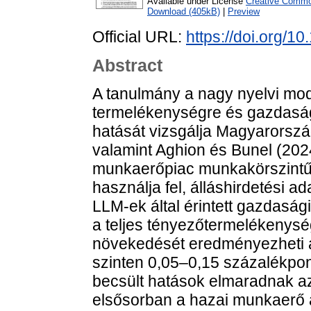
Available under License
Creative Common
Download (405kB)
|
Preview
Official URL:
https://doi.org/
Abstract
A tanulmány a nagy nyelvi mo
termelékenységre és gazdaság
hatását vizsgálja Magyarorsz
valamint Aghion és Bunel (2024
munkaerőpiac munkakörszintű 
használja fel, álláshirdetési a
LLM-ek által érintett gazdasá
a teljes tényezőtermelékenys
növekedését eredményezheti a
szinten 0,05–0,15 százalékpo
becsült hatások elmaradnak a
elsősorban a hazai munkaerő 