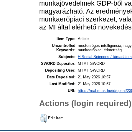
munkajövedelmek GDP-ből val
magyarázható. Az eredmények 
munkaerőpiaci szerkezet, valami
az MI által elérhető növekedés
Item Type:
Article
Uncontrolled
mesterséges intelligencia, nag
Keywords:
munkaerőpiaci érintettség
Subjects:
H Social Sciences / társadal
SWORD Depositor:
MTMT SWORD
Depositing User:
MTMT SWORD
Date Deposited:
21 May 2026 10:57
Last Modified:
21 May 2026 10:57
URI:
https://real.mtak.hu/id/eprint/2
Actions (login required)
Edit Item