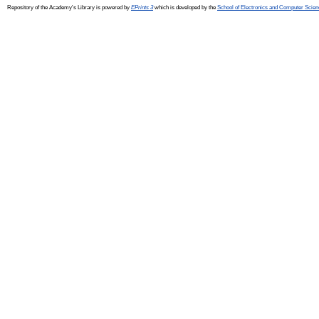
Repository of the Academy's Library is powered by
EPrints 3
which is developed by the
School of Electronics and Computer Scien