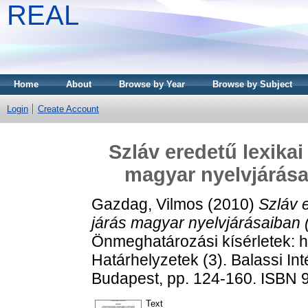
REAL
Home
About
Browse by Year
Browse by Subject
Login
Create Account
Szláv eredetű lexika
magyar nyelvjárásai
Gazdag, Vilmos
(2010)
Szláv 
járás magyar nyelvjárásaiban (
Önmeghatározási kísérletek: h
Határhelyzetek (3). Balassi In
Budapest, pp. 124-160. ISBN 
Text