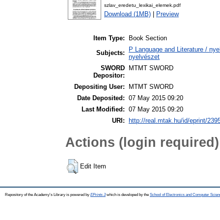
szlav_eredetu_lexikai_elemek.pdf
Download (1MB)
|
Preview
Item Type:
Book Section
P Language and Literature / nyel
Subjects:
nyelvészet
SWORD
MTMT SWORD
Depositor:
Depositing User:
MTMT SWORD
Date Deposited:
07 May 2015 09:20
Last Modified:
07 May 2015 09:20
URI:
http://real.mtak.hu/id/eprint/239
Actions (login required)
Edit Item
Repository of the Academy's Library is powered by
EPrints 3
which is developed by the
School of Electronics and Computer Scien