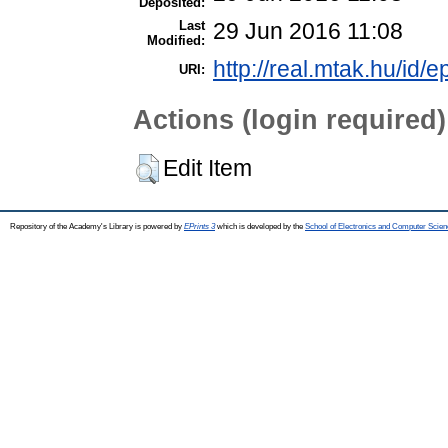
Deposited:
Last
29 Jun 2016 11:08
Modified:
http://real.mtak.hu/id/e
URI:
Actions (login required)
Edit Item
Repository of the Academy's Library is powered by
EPrints 3
which is developed by the
School of Electronics and Computer Scien