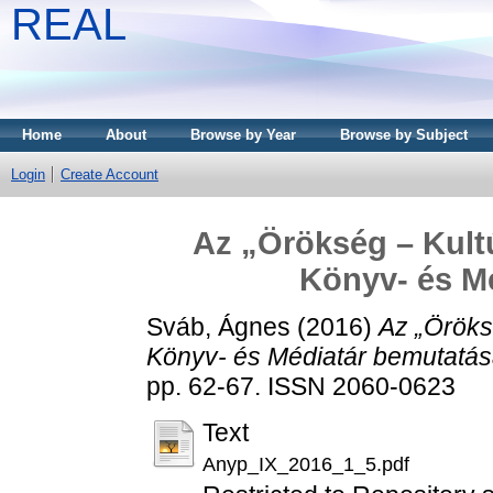
REAL
Home
About
Browse by Year
Browse by Subject
Login
Create Account
Az „Örökség – Kultú
Könyv- és M
Sváb, Ágnes
(2016)
Az „Öröks
Könyv- és Médiatár bemutatás
pp. 62-67. ISSN 2060-0623
Text
Anyp_IX_2016_1_5.pdf