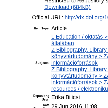
Restricted to Repository s
Download (684kB)
Official URL:
http://dx.doi.org
Article
Item Type:
L Education / oktatás >
általában
Z Bibliography. Librar
könyvtártudomány > ZA
információforrások
Subjects:
Z Bibliography. Librar
könyvtártudomány > ZA
információforrások > Z
resources / elektronik
Depositing
Erika Bilicsi
User:
Date
29 Jun 2016 11:08