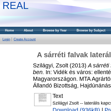
REAL
Home
About
Browse by Year
Browse by Subject
Login
Create Account
A sárréti falvak later
Szilágyi, Zsolt
(2013)
A sárréti
ben.
In: Vidék és város: ellent
Magyarországon. MTA Agrártört
Állandó Bizottság, Hajdúnáná
Text
Szilágyi Zsolt -- laterális kapc
Download (936kB)
|
Pr