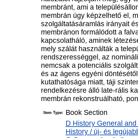
membránt, ami a településállom
membrán úgy képzelhető el, mi
szolgáltatásáramlás irányait é
membránon formálódott a falvak
kapcsolatháló, aminek létezése
mely szálát használták a tele
rendszerességgel, az nomináli
nemcsak a potenciális szolgált
és az ágens egyéni döntésétől
kutathatósága miatt, táji szint
rendelkezésre álló late-rális k
membrán rekonstruálható, pon
Book Section
Item Type:
D History General and
History / új- és legújab