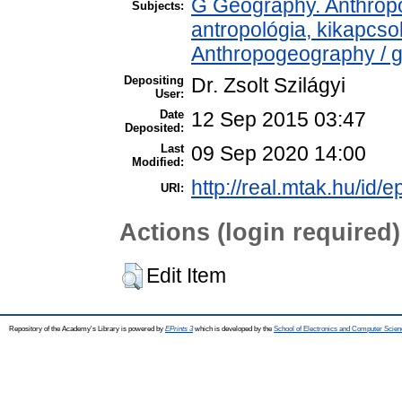
G Geography. Anthropol
Subjects:
antropológia, kikapcs
Anthropogeography / g
Depositing
Dr. Zsolt Szilágyi
User:
Date
12 Sep 2015 03:47
Deposited:
Last
09 Sep 2020 14:00
Modified:
http://real.mtak.hu/id/e
URI:
Actions (login required)
Edit Item
Repository of the Academy's Library is powered by
EPrints 3
which is developed by the
School of Electronics and Computer Scien