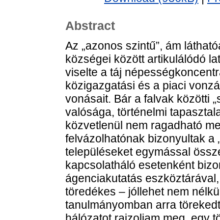
Abstract
Az „azonos szintű”, ám láthatóa
községei között artikulálódó l
viselte a táj népességkoncent
közigazgatási és a piaci vonz
vonásait. Bár a falvak közötti 
valósága, történelmi tapasztala
közvetlenül nem ragadható me
felvázolhatónak bizonyultak a 
településeket egymással összef
kapcsolatháló esetenként bizo
ágenciakutatás eszköztárával,
töredékes – jóllehet nem nélkül
tanulmányomban arra törekedte
hálózatot rajzoljam meg, egy t