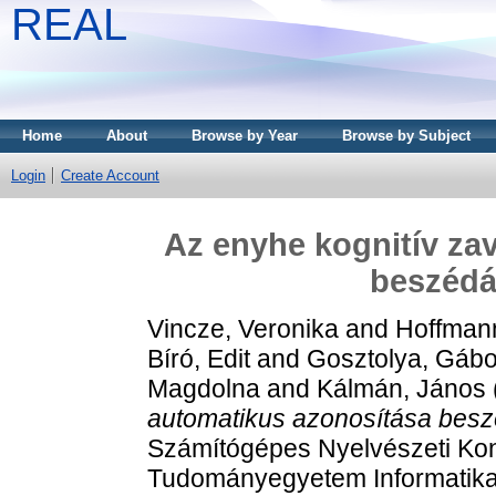
REAL
Home
About
Browse by Year
Browse by Subject
Login
Create Account
Az enyhe kognitív za
beszédát
Vincze, Veronika
and
Hoffmann
Bíró, Edit
and
Gosztolya, Gábo
Magdolna
and
Kálmán, János
automatikus azonosítása beszé
Számítógépes Nyelvészeti Ko
Tudományegyetem Informatikai