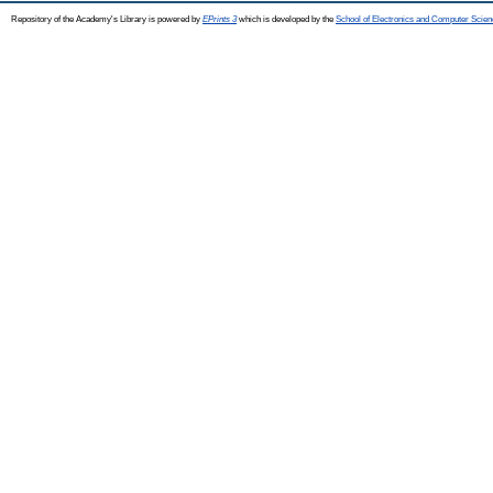
Repository of the Academy's Library is powered by
EPrints 3
which is developed by the
School of Electronics and Computer Scien