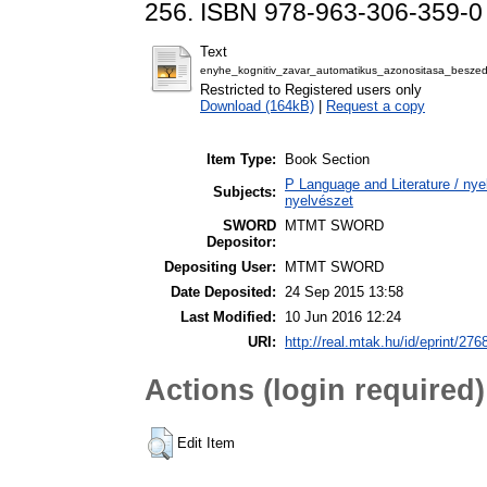
256. ISBN 978-963-306-359-0
Text
enyhe_kognitiv_zavar_automatikus_azonositasa_beszeda
Restricted to Registered users only
Download (164kB)
|
Request a copy
Item Type:
Book Section
P Language and Literature / nyel
Subjects:
nyelvészet
SWORD
MTMT SWORD
Depositor:
Depositing User:
MTMT SWORD
Date Deposited:
24 Sep 2015 13:58
Last Modified:
10 Jun 2016 12:24
URI:
http://real.mtak.hu/id/eprint/276
Actions (login required)
Edit Item