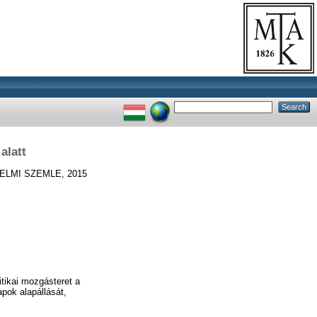
alatt
LMI SZEMLE, 2015
itikai mozgásteret a
apok alapállását,