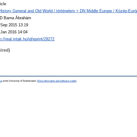
icle
History General and Old World / történelem > DN Middle Europe / Közép-Euró
D Barna Ábrahám
 Sep 2015 13:19
 Jan 2016 14:04
p://real.mtak.hu/id/eprint/29272
ired)
ce
at the University of Southampton.
More information and software credits
.