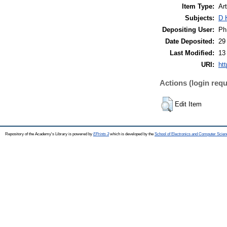
Item Type:
Art
Subjects:
D 
Depositing User:
Ph
Date Deposited:
29
Last Modified:
13
URI:
htt
Actions (login requ
Edit Item
Repository of the Academy's Library is powered by
EPrints 3
which is developed by the
School of Electronics and Computer Scien