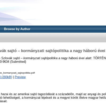
Browse by Author
vák sajtó – kormányzati sajtópolitika a nagy háború évei 
)
Szlovák sajtó – kormányzati sajtópolitika a nagy háború évei alatt.
TÖRTÉNE
40-9634 (Submitted)
to_kormanyzati_sajtopolitika.pdf
 (293kB)
|
Preview
a hazai és az amerikai sajtó tagozódását a századelőn, majd az anyagi és pol
jtó lehetőségeit, a kormányzat lépéseit és a megyei körök illetve magyar hetil
ásait.